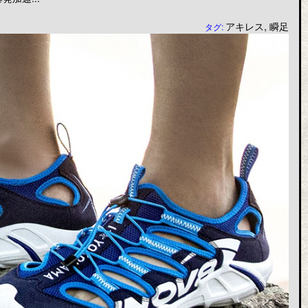
アキレス
,
瞬足
タグ: