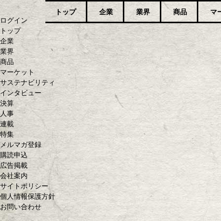
トップ
企業
業界
商品
マ
ログイン
トップ
企業
業界
商品
マーケット
サステナビリティ
インタビュー
決算
人事
連載
特集
メルマガ登録
購読申込
広告掲載
会社案内
サイトポリシー
個人情報保護方針
お問い合わせ