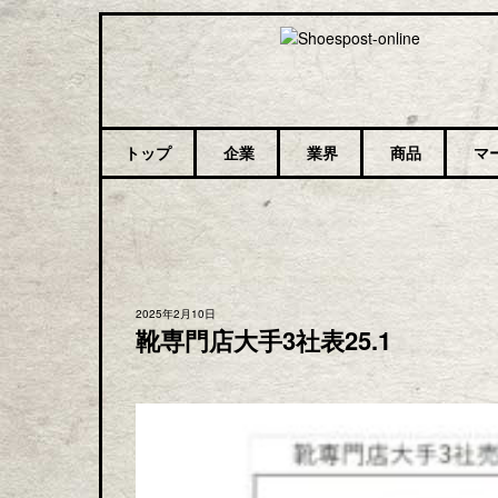
トップ
企業
業界
商品
マ
2025年2月10日
靴専門店大手3社表25.1