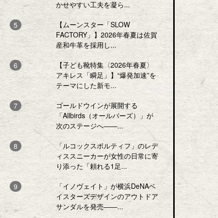
かせやすい工夫を凝ら...
【ムーンスター「SLOW
FACTORY」】2026年春夏は佐賀
産和牛革を採用し...
【子ども靴特集〈2026年春夏〉
アキレス「瞬足」】“爆発加速”を
テーマにした新モ...
ゴールドウインが展開する
「Allbirds（オールバーズ）」が
次のステージへ――...
「ルコックスポルティフ」のレデ
ィススニーカーが女性の日常に寄
り添った「頼れる1足...
「イノヴェイト」が横浜DeNAベ
イスターズデザインのアウトドア
サンダルを発売――...