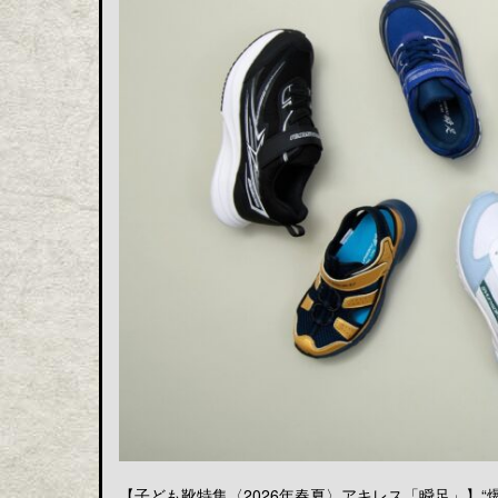
【子ども靴特集〈2026年春夏〉アキレス「瞬足」】“爆発