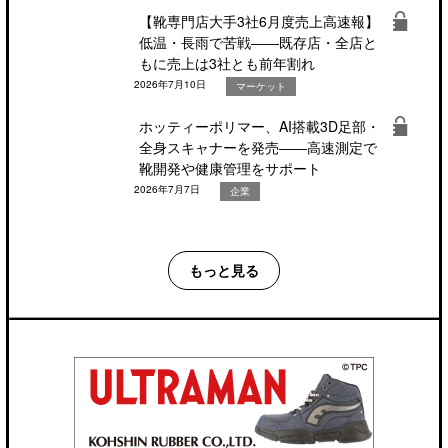
【靴専門店大手3社6月度売上高速報】
低温・長雨で苦戦――既存店・全店と
もに売上は3社とも前年割れ
2026年7月10日
マーケット
ホッティーポリマー、AI搭載3D足部・
全身スキャナーを発売――高速測定で
靴開発や健康管理をサポート
2026年7月7日
企業
もっと見る