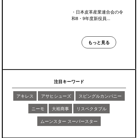
・
日本皮革産業連合会の令
和8・9年度新役員...
もっと見る
注目キーワード
アキレス
アサヒシューズ
スピングルカンパニー
ニーモ
大裕商事
リスペクタブル
ムーンスター スーパースター