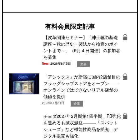
有料会員限定記事
【皮革関連セミナー】「紳士靴の基礎
講座～靴の歴史・製法から検査のポイ
ントまで～」（9月４日開催）の参加者
を募集
New!
2026年8月5日
業界
「アシックス」が新宿に国内2店舗目の
フラッグシップストアをオープン――
オンラインではできないリアル店舗の
価値を提供
2026年7月31日
企業
チヨダ2027年2月期第1四半期、PB強化
を進めるも減収減益―――「スパット
シューズ」など機能性商品を拡充、デ
ジタル販売も強化