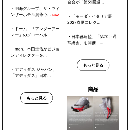
合会が「第59回通...
・
明海グループ、ザ・ウィ
ンザーホテル洞爺ヴ...
New!
・
「モーダ・イタリア展
2027春夏コレク...
・
ドーム、「アンダーアー
マー」のグローバル...
・
日本靴連盟、「第70回通
常総会」を開催―...
・
mgh、本田圭佑がビジョ
ンディレクターを...
もっと見る
・
アディダス ジャパン、
「アディダス」日本...
商品
もっと見る