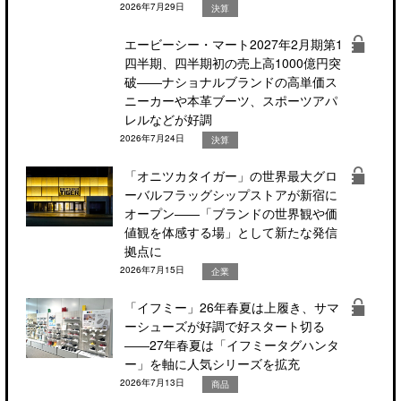
2026年7月29日
決算
エービーシー・マート2027年2月期第1
四半期、四半期初の売上高1000億円突
破――ナショナルブランドの高単価ス
ニーカーや本革ブーツ、スポーツアパ
レルなどが好調
2026年7月24日
決算
「オニツカタイガー」の世界最大グロ
ーバルフラッグシップストアが新宿に
オープン――「ブランドの世界観や価
値観を体感する場」として新たな発信
拠点に
2026年7月15日
企業
「イフミー」26年春夏は上履き、サマ
ーシューズが好調で好スタート切る
――27年春夏は「イフミータグハンタ
ー」を軸に人気シリーズを拡充
2026年7月13日
商品