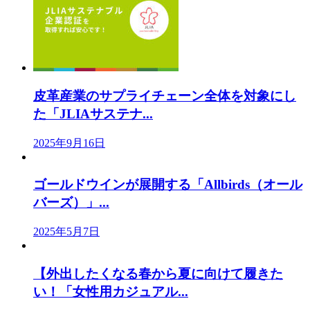
皮革産業のサプライチェーン全体を対象にし
た「JLIAサステナ...
2025年9月16日
ゴールドウインが展開する「Allbirds（オール
バーズ）」...
2025年5月7日
【外出したくなる春から夏に向けて履きた
い！「女性用カジュアル...