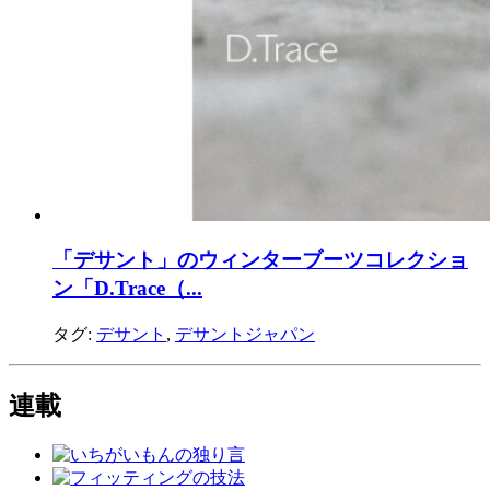
「デサント」のウィンターブーツコレクショ
ン「D.Trace（...
タグ:
デサント
,
デサントジャパン
連載