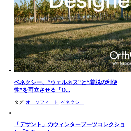
ベネクシー、“ウェルネス”と“着脱の利便
性”を両立させる「O...
タグ:
オーソフィート
,
ベネクシー
「デサント」のウィンターブーツコレクショ