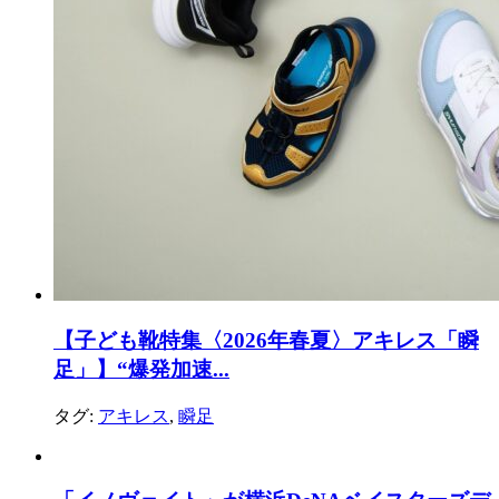
【子ども靴特集〈2026年春夏〉アキレス「瞬
足」】“爆発加速...
タグ:
アキレス
,
瞬足