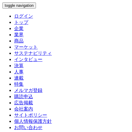
toggle navigation
ログイン
トップ
企業
業界
商品
マーケット
サステナビリティ
インタビュー
決算
人事
連載
特集
メルマガ登録
購読申込
広告掲載
会社案内
サイトポリシー
個人情報保護方針
お問い合わせ