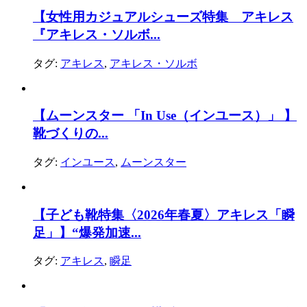
【女性用カジュアルシューズ特集 アキレス
『アキレス・ソルボ...
タグ:
アキレス
,
アキレス・ソルボ
【ムーンスター 「In Use（インユース）」 】
靴づくりの...
タグ:
インユース
,
ムーンスター
【子ども靴特集〈2026年春夏〉アキレス「瞬
足」】“爆発加速...
タグ:
アキレス
,
瞬足