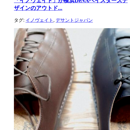
「イノヴェイト」が横浜DeNAベイスターズデ
ザインのアウトド...
タグ:
イノヴェイト
,
デサントジャパン