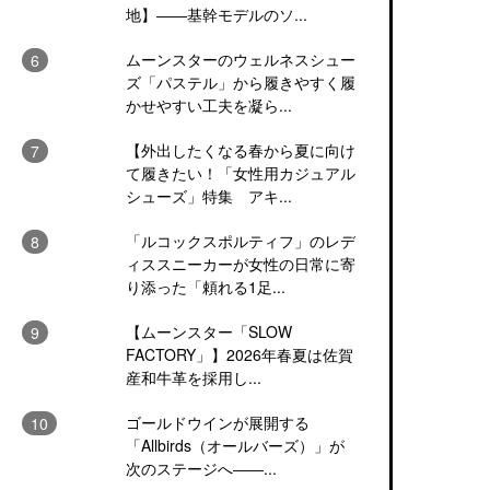
地】――基幹モデルのソ...
ムーンスターのウェルネスシュー
ズ「パステル」から履きやすく履
かせやすい工夫を凝ら...
【外出したくなる春から夏に向け
て履きたい！「女性用カジュアル
シューズ」特集 アキ...
「ルコックスポルティフ」のレデ
ィススニーカーが女性の日常に寄
り添った「頼れる1足...
【ムーンスター「SLOW
FACTORY」】2026年春夏は佐賀
産和牛革を採用し...
ゴールドウインが展開する
「Allbirds（オールバーズ）」が
次のステージへ――...