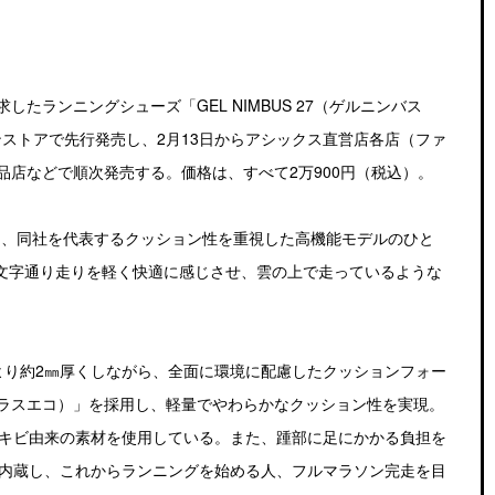
たランニングシューズ「GEL NIMBUS 27（ゲルニンバス
ンストアで先行発売し、2月13日からアシックス直営店各店（ファ
店などで順次発売する。価格は、すべて2万900円（税込）。
している、同社を代表するクッション性を重視した高機能モデルのひと
、文字通り走りを軽く快適に感じさせ、雲の上で走っているような
モデルより約2㎜厚くしながら、全面に環境に配慮したクッションフォー
ラストプラスエコ）」を採用し、軽量でやわらかなクッション性を実現。
ウキビ由来の素材を使用している。また、踵部に足にかかる負担を
）を内蔵し、これからランニングを始める人、フルマラソン完走を目