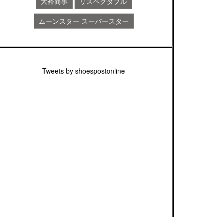
大裕商事
リスペクタブル
ムーンスター スーパースター
Tweets by shoespostonline