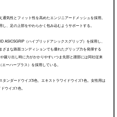
え通気性とフィット性を高めたエンジニアードメッシュを採用。
用し、足の上部をやわらかく包み込むようサポートする。
D ASICSGRIP（ハイブリッドアシックスグリップ）を採用し、
まざまな路面コンディションでも優れたグリップ力を発揮する
、着地や蹴り出し時に力がかかりやすいつま先部と踵部には同社従来
S（エーハープラス）を採用している。
㎝展開で、スタンダードウイズ5色、エキストラワイドウイズ1色。女性用は
イドウイズ1色。