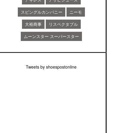
スピングルカンパニー
ニーモ
大裕商事
リスペクタブル
ムーンスター スーパースター
Tweets by shoespostonline