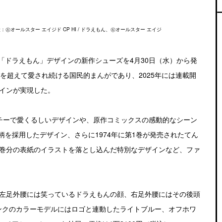
段：㊧オールスター エイジド CP HI / ドラえもん、㊨オールスター エイジ
「ドラえもん」デザインの新作シューズを4月30日（水）から発
代を超えて愛され続ける国民的まんがであり、2025年には連載開
ザインが実現した。
ッチーで愛くるしいデザインや、原作コミックスの感動的なシーン
を採用したデザイン、さらに1974年に第1巻が発売されたてん
5巻分の表紙のイラストを落とし込んだ特別なデザインなど、ファ
は、左足外腰には笑っているドラえもんの顔、右足外腰にはその後頭
ンクのカラーモデルにはロゴと連動したライトブルー、オフホワ