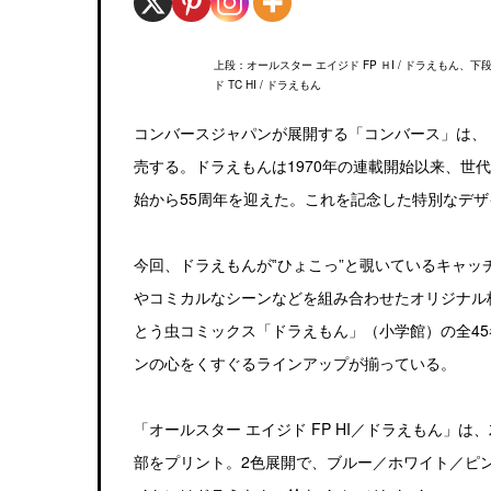
上段：オールスター エイジド FP ＨI / ドラえもん、下
ド TC HI / ドラえもん
コンバースジャパンが展開する「コンバース」は、
売する。ドラえもんは1970年の連載開始以来、世
始から55周年を迎えた。これを記念した特別なデ
今回、ドラえもんが‟ひょこっ”と覗いているキャ
やコミカルなシーンなどを組み合わせたオリジナル柄
とう虫コミックス「ドラえもん」（小学館）の全4
ンの心をくすぐるラインアップが揃っている。
「オールスター エイジド FP HI／ドラえもん」
部をプリント。2色展開で、ブルー／ホワイト／ピ