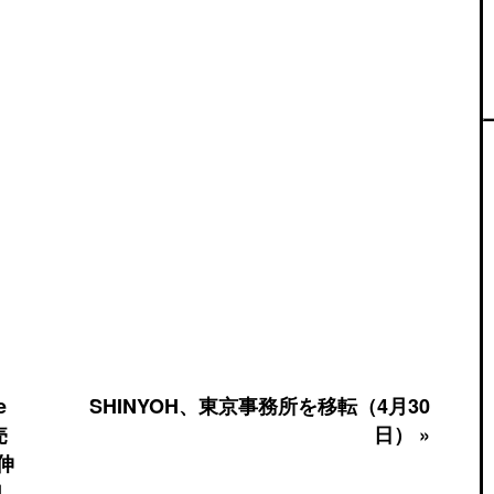
e
SHINYOH、東京事務所を移転（4月30
売
日） »
伸
魂