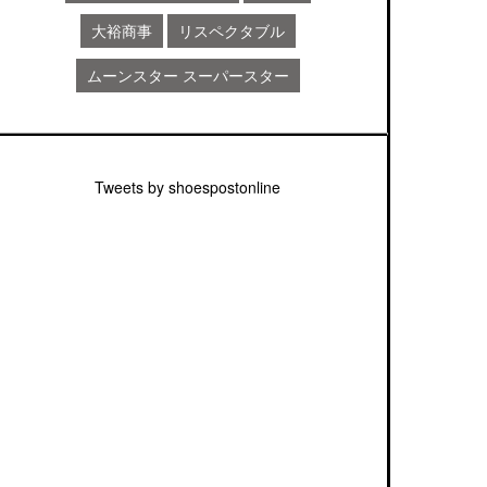
大裕商事
リスペクタブル
ムーンスター スーパースター
Tweets by shoespostonline