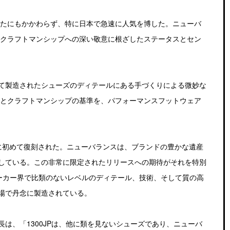
ったにもかかわらず、特に日本で急速に人気を博した。ニューバ
、クラフトマンシップへの深い敬意に根ざしたステータスとセン
て製造されたシューズのディテールにある手づくりによる微妙な
質とクラフトマンシップの基準を、パフォーマンスフットウェア
5年に初めて復刻された。ニューバランスは、ブランドの豊かな遺産
販売している。この非常に限定されたリリースへの期待がそれを特別
は、スニーカー界で比類のないレベルのディテール、技術、そして質の高
場で丹念に製造されている。
は、「1300JPは、他に類を見ないシューズであり、ニューバ