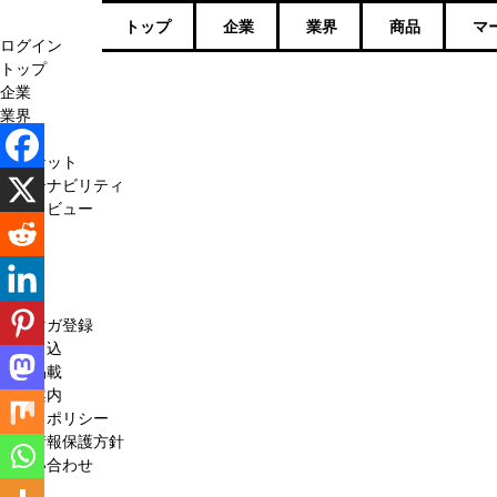
トップ
企業
業界
商品
マ
ログイン
トップ
企業
業界
商品
マーケット
サステナビリティ
インタビュー
決算
人事
連載
特集
メルマガ登録
購読申込
広告掲載
会社案内
サイトポリシー
個人情報保護方針
お問い合わせ