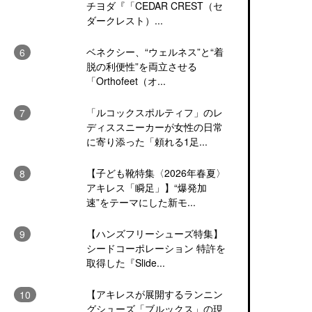
チヨダ『「CEDAR CREST（セ
ダークレスト）...
ベネクシー、“ウェルネス”と“着
脱の利便性”を両立させる
「Orthofeet（オ...
「ルコックスポルティフ」のレ
ディススニーカーが女性の日常
に寄り添った「頼れる1足...
【子ども靴特集〈2026年春夏〉
アキレス「瞬足」】“爆発加
速”をテーマにした新モ...
【ハンズフリーシューズ特集】
シードコーポレーション 特許を
取得した『Slide...
【アキレスが展開するランニン
グシューズ「ブルックス」の現