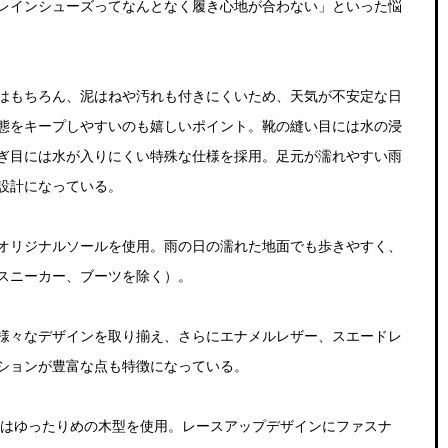
レインシューズってなんとなく履き心地が合わない」といった悩
はもちろん、泥はねや汚れも付きにくいため、天気が不安定な日
態をキープしやすいのも嬉しいポイント。靴の縫い目には水の浸
ぎ目には水が入りにくい特殊な仕様を採用。足元が濡れやすい雨
設計になっている。
オリジナルソールを使用。雨の日の濡れた地面でも歩きやすく、
スニーカー、ブーツを除く）。
様々なデザインを取り揃え、さらにエナメルレザー、スエードレ
ションが豊富な点も特徴になっている。
44」はゆったりめの木型を使用。レースアップデザインにファスナ