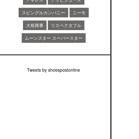
スピングルカンパニー
ニーモ
大裕商事
リスペクタブル
ムーンスター スーパースター
Tweets by shoespostonline