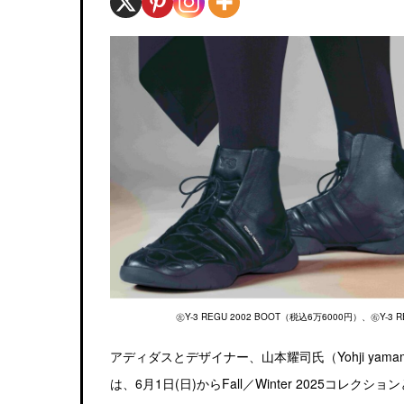
㊧Y-3 REGU 2002 BOOT（税込6万6000円）、㊨Y-3 
アディダスとデザイナー、山本耀司氏（Yohji yam
は、6月1日(日)からFall／Winter 2025コレクショ