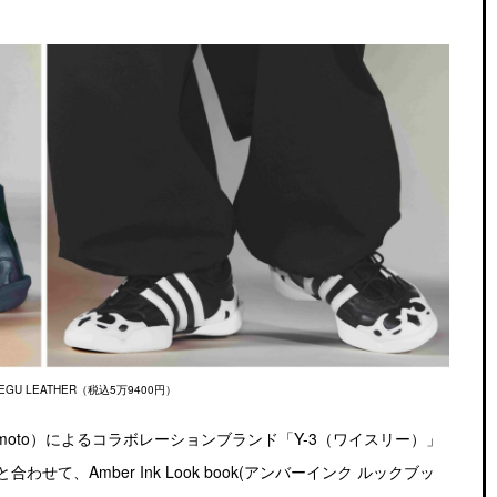
REGU LEATHER（税込5万9400円）
amoto）によるコラボレーションブランド「Y-3（ワイスリー）」
ンと合わせて、Amber Ink Look book(アンバーインク ルックブッ