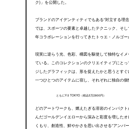
ク)」を公開した。
ブランドのアイデンティティでもある“対立する理
では、スポーツの要素と卓越したテクニック、そし
年コラボレーションを行ってきたトゥエ・ノルゴー
現実に逆らう光、色彩、構図を駆使して独特なイメ
ている。このコレクションのクリエイティブにとっ
ジしたグラフィックは、形を捉えたかと思うとすぐ
一つひとつのアイテムに宿し、それぞれに独自の個
ともにY-3 TOKYO（税込5万2800円）
どのアートワークも、燃えたぎる溶岩のインパクト
んだゴールデンイエローから深みと彩度を増したオ
くもり、創造性、鮮やかさを思い出させる“アンバー