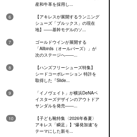
産和牛革を採用し...
【アキレスが展開するランニング
シューズ「ブルックス」の現在
地】――基幹モデルのソ...
ゴールドウインが展開する
「Allbirds（オールバーズ）」が
次のステージへ――...
【ハンズフリーシューズ特集】
シードコーポレーション 特許を
取得した『Slide...
「イノヴェイト」が横浜DeNAベ
イスターズデザインのアウトドア
サンダルを発売――...
【子ども靴特集〈2026年春夏〉
アキレス「瞬足」】“爆発加速”を
テーマにした新モ...