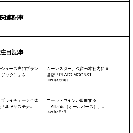
関連記事
注目記事
ーシューズ専門ブラン
ムーンスター、久留米本社内に直
キジック）」を...
営店「PLATO MOONST...
2026年1月23日
サプライチェーン全体
ゴールドウインが展開する
JLIAサステナ...
「Allbirds（オールバーズ）」...
2025年5月7日