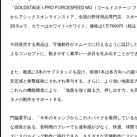
「GOLDSTAGE I-PRO FORCESPEED MG（ゴールドステ
からアシックスオンラインストア、全国の野球用品専門店、スポー
29.5㎝で、カラーはホワイト×ホワイト。価格は1万7600円（税込
今回発売する商品は、守備動作がスムーズに行えるように設計し
上をコンセプトに、動きやすく素早い一歩目を生み出すことがで
また、靴底に3本のサブスタッドを設け、前側1本は各方向への蹴
安定感と衝撃緩衝にそれぞれ寄与する。さらに、より強い地面反
これらの機能構造により、「地面を強く蹴る力、押し出す力」を
タメの動作をサポートする。
門脇選手は、「今年のキャンプからこのスパイクを着用している
な感覚がある。長時間のプレーでも違和感が少なく、快適。球際
ズにスローイング動作に移行できる。さまざまな守備動作にスピ