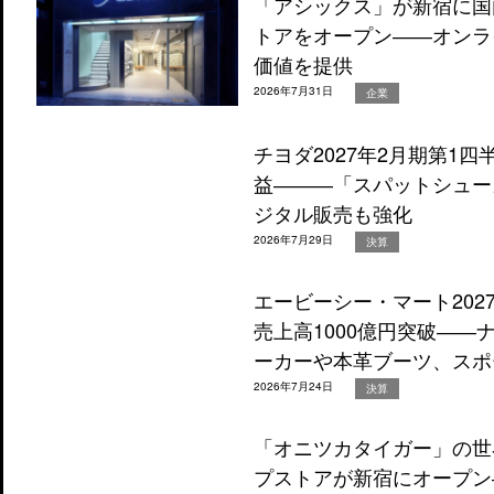
「アシックス」が新宿に国
トアをオープン――オンラ
価値を提供
2026年7月31日
企業
チヨダ2027年2月期第1
益―――「スパットシュー
ジタル販売も強化
2026年7月29日
決算
エービーシー・マート202
売上高1000億円突破―
ーカーや本革ブーツ、スポ
2026年7月24日
決算
「オニツカタイガー」の世
プストアが新宿にオープン