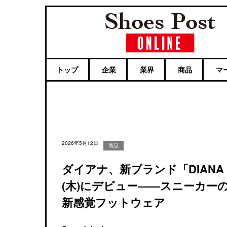
トップ
企業
業界
商品
マ
2026年5月12日
商品
ダイアナ、新ブランド「DIANA 
(木)にデビュー――スニーカー
新感覚フットウェア