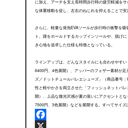
に加え、アーチを支え長時間歩行時の疲労軽減をサ
な体重移動を促し、左右のねじれを抑えることで安
さらに、軽量な発泡EVAソールが歩行時の衝撃を
ト。踵をホールドするカップインソールや、脱げに
き心地を追求した仕様も特徴となっている。
ラインアップは、どんなスタイルにも合わせやすい「
6400円、4色展開）、アッパーのフェザー素材が
ズ／ドットチュールバレエシューズ」（商品番号：U4
性と軽やかさを両立させた「フィッシュネットバレエシ
開）、上品な微光沢感が夏の装いにアクセントとなる
7500円、3色展開）などを展開する。すべてサイズは2