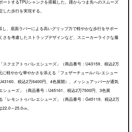
ポートするTPUシャンクを搭載した。踵からつま先へのスムーズ
定した歩行を実現する。
吸収し、底面ラバーによる高いグリップ力で軽やかな歩行をサポー
くさを考慮したストラップデザインなど、スニーカーライクな履
スクエアトゥバレエシューズ」（商品番号：U43159、税込2万
足元に軽やかな華やかさを添える「フェザーチュールバレエシュー
3160、税込2万6400円、4色展開）、メッシュアッパーが通気
ューズ」（商品番号：U45161、税込2万7500円、3色展
「レモントゥバレエシューズ」（商品番号：G45119、税込2万
2.0～25.0㎝。