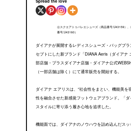
Spread the love
㊧スクエアトゥバレエシューズ（商品番号:U43159
番号:U43160）
ダイアナが展開するレディスシューズ・バッグブラ
セプトにした新ブランド「DIANA Aeris（ダイア
部店舗・プラスダイアナ店舗・ダイアナ公式WEBSH
（一部店舗は除く）にて通常販売を開始する。
ダイアナ エアリスは、“社会性をまとい、機能美を
性を融合させた新感覚フットウェアブランド。「ダ
スタイルに寄り添う履き心地を追求した。
機能面では、ダイアナのノウハウを詰め込んだスッ