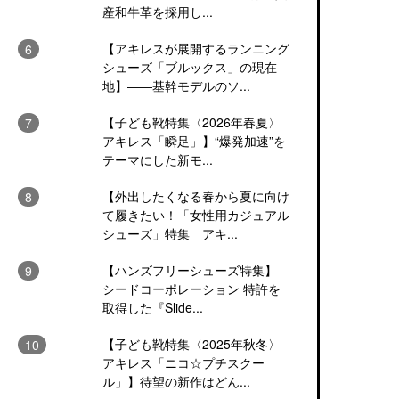
産和牛革を採用し...
【アキレスが展開するランニング
シューズ「ブルックス」の現在
地】――基幹モデルのソ...
【子ども靴特集〈2026年春夏〉
アキレス「瞬足」】“爆発加速”を
テーマにした新モ...
【外出したくなる春から夏に向け
て履きたい！「女性用カジュアル
シューズ」特集 アキ...
【ハンズフリーシューズ特集】
シードコーポレーション 特許を
取得した『Slide...
【子ども靴特集〈2025年秋冬〉
アキレス「ニコ☆プチスクー
ル」】待望の新作はどん...