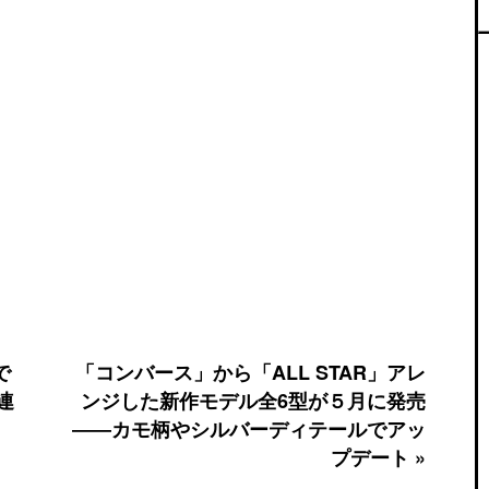
で
「コンバース」から「ALL STAR」アレ
連
ンジした新作モデル全6型が５月に発売
――カモ柄やシルバーディテールでアッ
プデート »