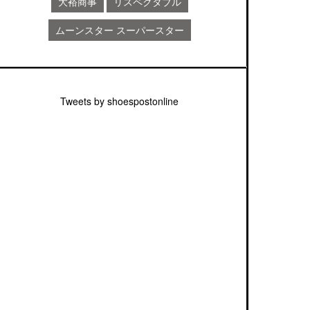
大裕商事
リスペクタブル
ムーンスター スーパースター
Tweets by shoespostonline