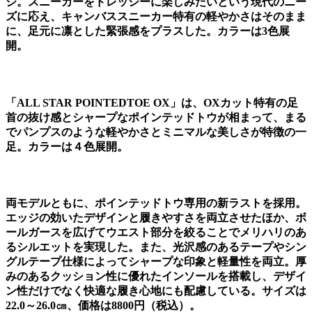
ジ。スニーカーをドレッシーに楽しみたいという現代のニー
ズに応え、キャンバススニーカー特有の軽やかさはそのまま
に、足元に凛とした緊張感をプラスした。カラーは3色展
開。
「ALL STAR POINTEDTOE OX」は、OXカット特有の足
首の抜け感とシャープなポインテッドトウが相まって、まる
でパンプスのような軽やかさとミニマルな美しさが特徴の一
足。カラーは４色展開。
両モデルともに、ポインテッドトウ専用の新ラストを採用。
エッジの効いたデザインと履きやすさを両立させたほか、ボ
ールガースを広げてウエスト部分を絞ることでメリハリのあ
るシルエットを実現した。また、光沢感のあるテープやシン
グルテープ仕様によってシャープな印象と軽量性を両立。厚
みのあるクッション性に優れたインソールを搭載し、デザイ
ン性だけでなく快適な履き心地にも配慮している。サイズは
22.0～26.0㎝、価格は8800円（税込）。