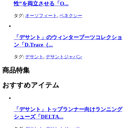
性”を両立させる「O...
タグ:
オーソフィート
,
ベネクシー
「デサント」のウィンターブーツコレクショ
ン「D.Trace（...
タグ:
デサント
,
デサントジャパン
商品特集
おすすめアイテム
「デサント」トップランナー向けランニング
シューズ「DELTA...