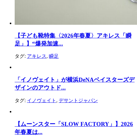
【子ども靴特集〈2026年春夏〉アキレス「瞬
足」】“爆発加速...
タグ:
アキレス
,
瞬足
「イノヴェイト」が横浜DeNAベイスターズデ
ザインのアウトド...
タグ:
イノヴェイト
,
デサントジャパン
【ムーンスター「SLOW FACTORY」】2026
年春夏は...