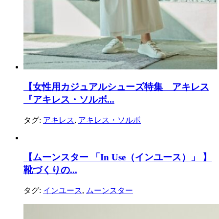
【女性用カジュアルシューズ特集 アキレス
『アキレス・ソルボ...
タグ:
アキレス
,
アキレス・ソルボ
【ムーンスター 「In Use（インユース）」 】
靴づくりの...
タグ:
インユース
,
ムーンスター