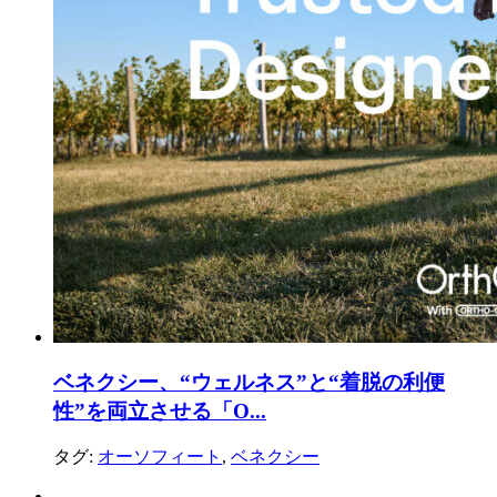
ベネクシー、“ウェルネス”と“着脱の利便
性”を両立させる「O...
タグ:
オーソフィート
,
ベネクシー