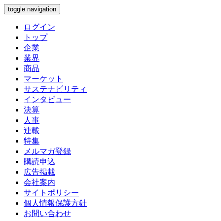
toggle navigation
ログイン
トップ
企業
業界
商品
マーケット
サステナビリティ
インタビュー
決算
人事
連載
特集
メルマガ登録
購読申込
広告掲載
会社案内
サイトポリシー
個人情報保護方針
お問い合わせ