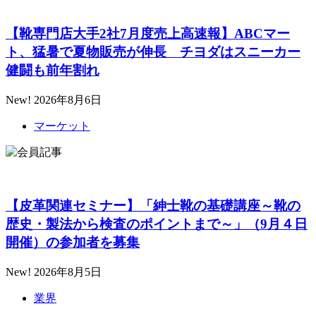
【靴専門店大手2社7月度売上高速報】ABCマー
ト、猛暑で夏物販売が伸長 チヨダはスニーカー
健闘も前年割れ
New!
2026年8月6日
マーケット
【皮革関連セミナー】「紳士靴の基礎講座～靴の
歴史・製法から検査のポイントまで～」（9月４日
開催）の参加者を募集
New!
2026年8月5日
業界