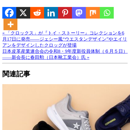
« 「クロックス」が『トイ・ストーリー』コレクションを6
月17日に発売――ジェシー風“ウエスタンデザイン”やエイリ
アンをデザインしたクロッグが登場
日本皮革産業連合会の令和8・9年度新役員体制（６月５日）
――新会長に春田勲（日本靴工業会）氏 »
関連記事