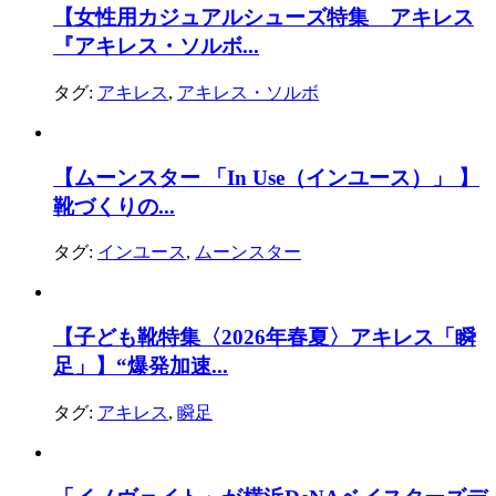
【女性用カジュアルシューズ特集 アキレス
『アキレス・ソルボ...
タグ:
アキレス
,
アキレス・ソルボ
【ムーンスター 「In Use（インユース）」 】
靴づくりの...
タグ:
インユース
,
ムーンスター
【子ども靴特集〈2026年春夏〉アキレス「瞬
足」】“爆発加速...
タグ:
アキレス
,
瞬足