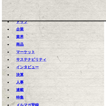
toggle navigation
ログイン
トップ
企業
業界
商品
マーケット
サステナビリティ
インタビュー
決算
人事
連載
特集
メルマガ登録