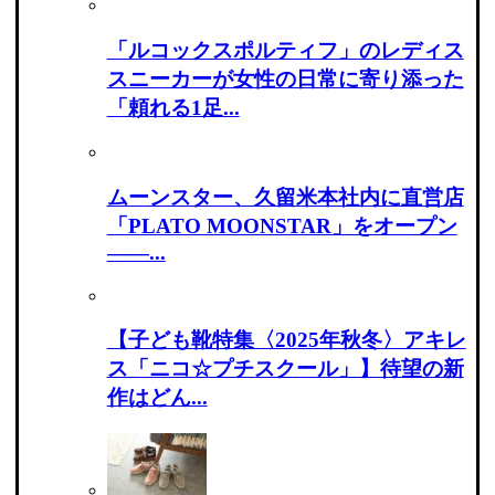
「ルコックスポルティフ」のレディス
スニーカーが女性の日常に寄り添った
「頼れる1足...
ムーンスター、久留米本社内に直営店
「PLATO MOONSTAR」をオープン
――...
【子ども靴特集〈2025年秋冬〉アキレ
ス「ニコ☆プチスクール」】待望の新
作はどん...