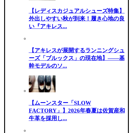
【レディスカジュアルシューズ特集】
外出しやすい秋が到来！履き心地の良
い『アキレス...
【アキレスが展開するランニングシュ
ーズ「ブルックス」の現在地】――基
幹モデルのソ...
【ムーンスター「SLOW
FACTORY」】2026年春夏は佐賀産和
牛革を採用し...