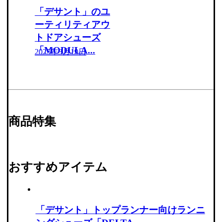
「デサント」のユ
ーティリティアウ
トドアシューズ
「MODULA...
2025年3月19日
商品特集
おすすめアイテム
「デサント」トップランナー向けランニ