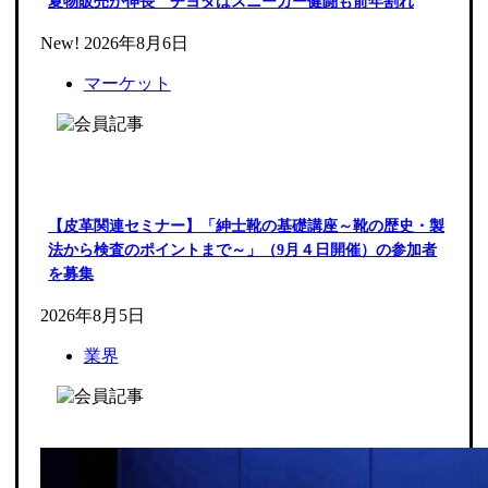
夏物販売が伸長 チヨダはスニーカー健闘も前年割れ
New!
2026年8月6日
マーケット
【皮革関連セミナー】「紳士靴の基礎講座～靴の歴史・製
法から検査のポイントまで～」（9月４日開催）の参加者
を募集
2026年8月5日
業界