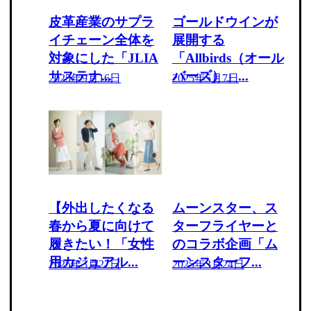
皮革産業のサプラ
ゴールドウインが
イチェーン全体を
展開する
対象にした「JLIA
「Allbirds（オール
サステナ...
バーズ）」...
2025年9月16日
2025年5月7日
【外出したくなる
ムーンスター、ス
春から夏に向けて
ターフライヤーと
履きたい！「女性
のコラボ企画「ム
用カジュアル...
ーンスターフ...
2025年3月27日
2025年3月24日