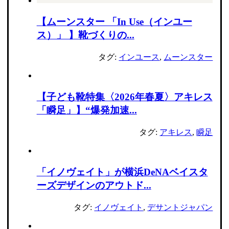
【ムーンスター 「In Use（インユー
ス）」 】靴づくりの...
タグ:
インユース
,
ムーンスター
【子ども靴特集〈2026年春夏〉アキレス
「瞬足」】“爆発加速...
タグ:
アキレス
,
瞬足
「イノヴェイト」が横浜DeNAベイスタ
ーズデザインのアウトド...
タグ:
イノヴェイト
,
デサントジャパン