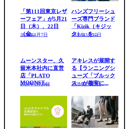
「第111回東京レザ
ハンズフリーシュ
ーフェア」が5月21
ーズ専門ブランド
日（木）、22日
「Kizik（キジッ
（金...
ク）」を...
2026年5月7日
2026年3月27日
ムーンスター、久
アキレスが展開す
留米本社内に直営
る【ランニングシ
店「PLATO
ューズ「ブルック
MOONST...
ス」が着実に...
2026年1月23日
2025年11月5日