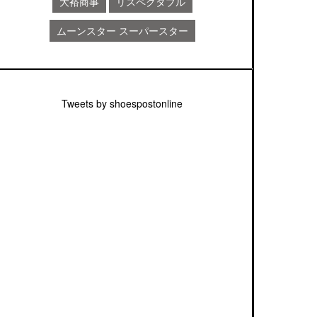
大裕商事
リスペクタブル
ムーンスター スーパースター
Tweets by shoespostonline