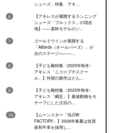
シューズ」特集 アキ...
【アキレスが展開するランニング
シューズ「ブルックス」の現在
地】――基幹モデルのソ...
ゴールドウインが展開する
「Allbirds（オールバーズ）」が
次のステージへ――...
【子ども靴特集〈2025年秋冬〉
アキレス「ニコ☆プチスクー
ル」】待望の新作はどん...
【子ども靴特集〈2025年秋冬〉
アキレス「瞬足」】最速動物をモ
チーフにした注目の...
【ムーンスター「SLOW
FACTORY」】2026年春夏は佐賀
産和牛革を採用し...