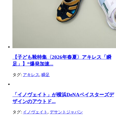
【子ども靴特集〈2026年春夏〉アキレス「瞬
足」】“爆発加速...
タグ:
アキレス
,
瞬足
「イノヴェイト」が横浜DeNAベイスターズデ
ザインのアウトド...
タグ:
イノヴェイト
,
デサントジャパン