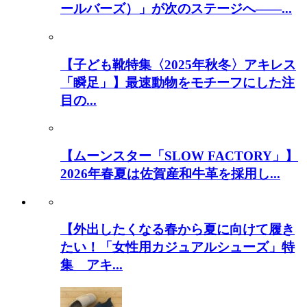
ールバーズ）」が次のステージへ――...
【子ども靴特集〈2025年秋冬〉アキレス
「瞬足」】最速動物をモチーフにした注
目の...
【ムーンスター「SLOW FACTORY」】
2026年春夏は佐賀産和牛革を採用し...
【外出したくなる春から夏に向けて履き
たい！「女性用カジュアルシューズ」特
集 アキ...