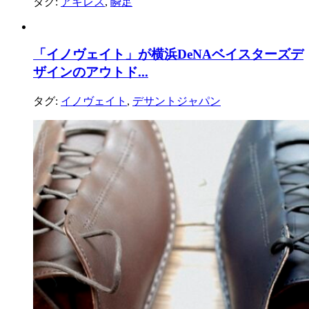
タグ:
アキレス
,
瞬足
「イノヴェイト」が横浜DeNAベイスターズデ
ザインのアウトド...
タグ:
イノヴェイト
,
デサントジャパン