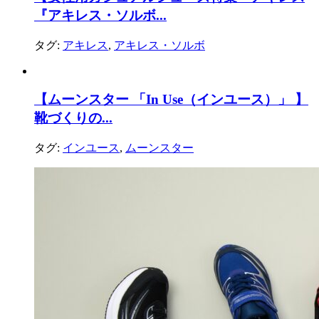
『アキレス・ソルボ...
タグ:
アキレス
,
アキレス・ソルボ
【ムーンスター 「In Use（インユース）」 】
靴づくりの...
タグ:
インユース
,
ムーンスター