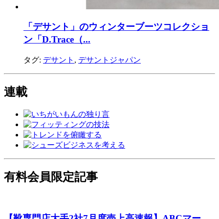
「デサント」のウィンターブーツコレクショ
ン「D.Trace（...
タグ:
デサント
,
デサントジャパン
連載
有料会員限定記事
【靴専門店大手2社7月度売上高速報】ABCマー