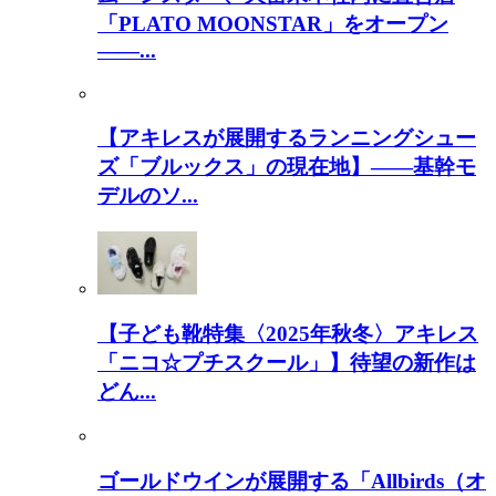
「PLATO MOONSTAR」をオープン
――...
【アキレスが展開するランニングシュー
ズ「ブルックス」の現在地】――基幹モ
デルのソ...
【子ども靴特集〈2025年秋冬〉アキレス
「ニコ☆プチスクール」】待望の新作は
どん...
ゴールドウインが展開する「Allbirds（オ