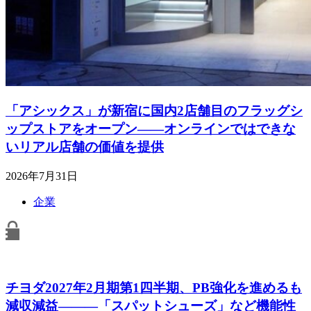
「アシックス」が新宿に国内2店舗目のフラッグシ
ップストアをオープン――オンラインではできな
いリアル店舗の価値を提供
2026年7月31日
企業
チヨダ2027年2月期第1四半期、PB強化を進めるも
減収減益―――「スパットシューズ」など機能性