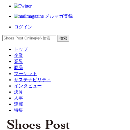
メルマガ登録
ログイン
トップ
企業
業界
商品
マーケット
サステナビリティ
インタビュー
決算
人事
連載
特集