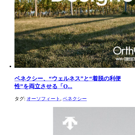
ベネクシー、“ウェルネス”と“着脱の利便
性”を両立させる「O...
タグ:
オーソフィート
,
ベネクシー