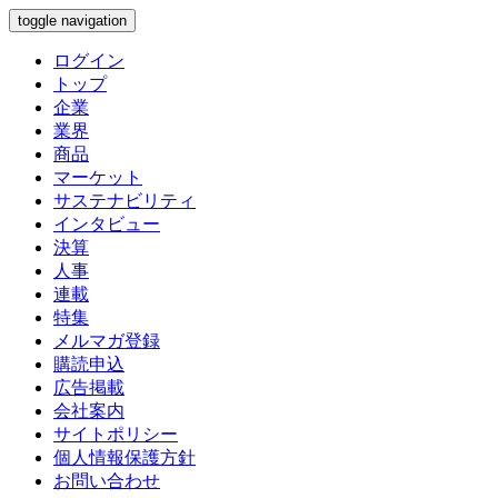
toggle navigation
ログイン
トップ
企業
業界
商品
マーケット
サステナビリティ
インタビュー
決算
人事
連載
特集
メルマガ登録
購読申込
広告掲載
会社案内
サイトポリシー
個人情報保護方針
お問い合わせ