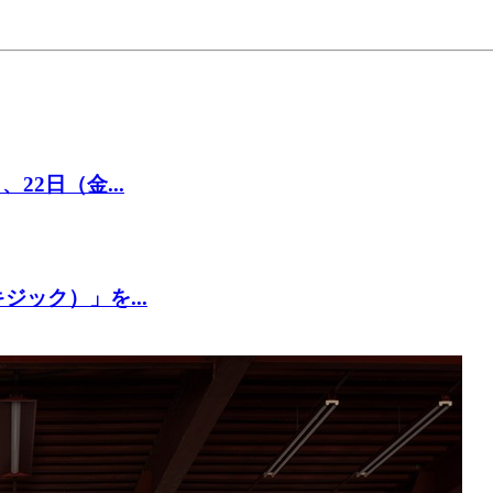
22日（金...
ジック）」を...