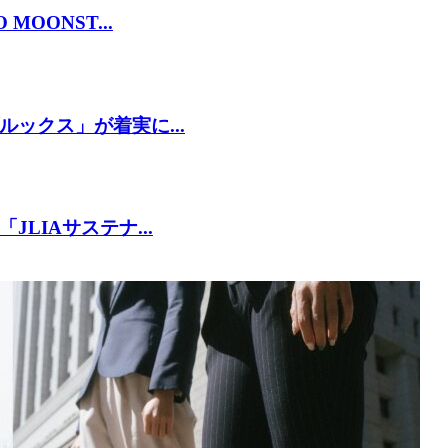
OONST...
ックス」が着実に...
LIAサステナ...