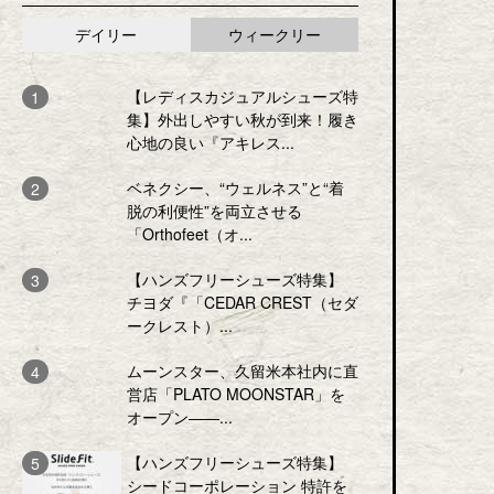
デイリー
ウィークリー
【レディスカジュアルシューズ特
集】外出しやすい秋が到来！履き
心地の良い『アキレス...
ベネクシー、“ウェルネス”と“着
脱の利便性”を両立させる
「Orthofeet（オ...
【ハンズフリーシューズ特集】
チヨダ『「CEDAR CREST（セダ
ークレスト）...
ムーンスター、久留米本社内に直
営店「PLATO MOONSTAR」を
オープン――...
【ハンズフリーシューズ特集】
シードコーポレーション 特許を