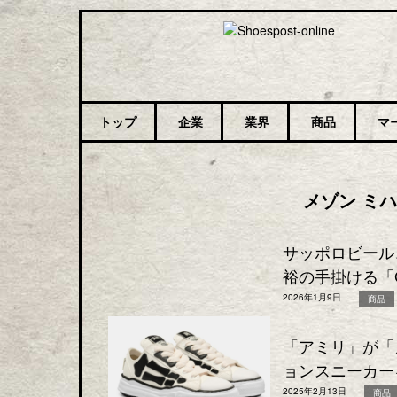
トップ
企業
業界
商品
マ
メゾン ミ
サッポロビール
裕の手掛ける「Gen
2026年1月9日
商品
「アミリ」が「
ョンスニーカー
2025年2月13日
商品