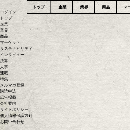
トップ
企業
業界
商品
マ
ログイン
トップ
企業
業界
商品
マーケット
サステナビリティ
インタビュー
決算
人事
連載
特集
メルマガ登録
購読申込
広告掲載
会社案内
サイトポリシー
個人情報保護方針
お問い合わせ