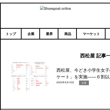
トップ
企業
業界
商品
マーケット
西松屋 記事
西松屋、今どき小学生女子
ケート」を実施――６割以
2024年4月15日
企業