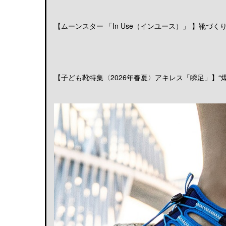
【ムーンスター 「In Use（インユース）」 】靴づくりの
【子ども靴特集〈2026年春夏〉アキレス「瞬足」】“爆発