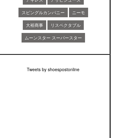
スピングルカンパニー
ニーモ
大裕商事
リスペクタブル
ムーンスター スーパースター
Tweets by shoespostonline