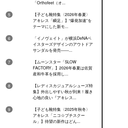
「Orthofeet（オ...
【子ども靴特集〈2026年春夏〉
アキレス「瞬足」】“爆発加速”を
テーマにした新モ...
「イノヴェイト」が横浜DeNAベ
イスターズデザインのアウトドア
サンダルを発売――...
【ムーンスター「SLOW
FACTORY」】2026年春夏は佐賀
産和牛革を採用し...
【レディスカジュアルシューズ特
集】外出しやすい秋が到来！履き
心地の良い『アキレス...
【子ども靴特集〈2025年秋冬〉
アキレス「ニコ☆プチスクー
ル」】待望の新作はどん...