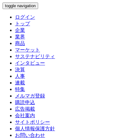
toggle navigation
ログイン
トップ
企業
業界
商品
マーケット
サステナビリティ
インタビュー
決算
人事
連載
特集
メルマガ登録
購読申込
広告掲載
会社案内
サイトポリシー
個人情報保護方針
お問い合わせ