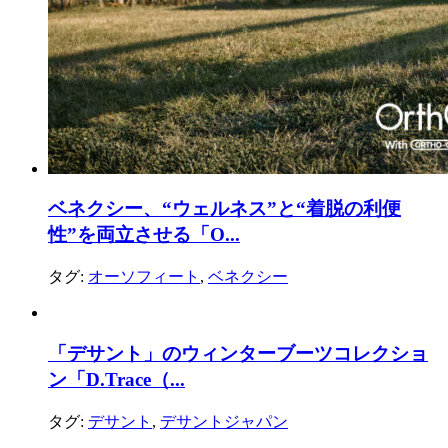
ベネクシー、“ウェルネス”と“着脱の利便
性”を両立させる「O...
タグ:
オーソフィート
,
ベネクシー
「デサント」のウィンターブーツコレクショ
ン「D.Trace（...
タグ:
デサント
,
デサントジャパン