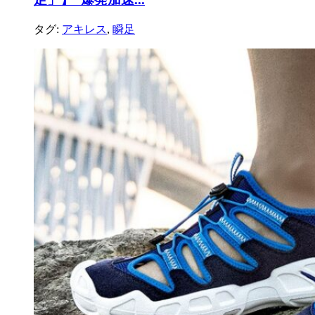
タグ:
アキレス
,
瞬足