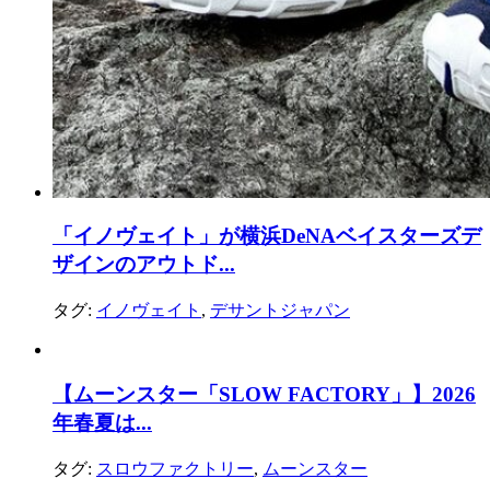
「イノヴェイト」が横浜DeNAベイスターズデ
ザインのアウトド...
タグ:
イノヴェイト
,
デサントジャパン
【ムーンスター「SLOW FACTORY」】2026
年春夏は...
タグ:
スロウファクトリー
,
ムーンスター