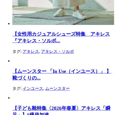
【女性用カジュアルシューズ特集 アキレス
『アキレス・ソルボ...
タグ:
アキレス
,
アキレス・ソルボ
【ムーンスター 「In Use（インユース）」 】
靴づくりの...
タグ:
インユース
,
ムーンスター
【子ども靴特集〈2026年春夏〉アキレス「瞬
足」】“爆発加速...