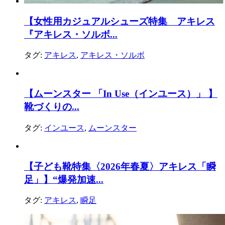
【女性用カジュアルシューズ特集 アキレス
『アキレス・ソルボ...
タグ:
アキレス
,
アキレス・ソルボ
【ムーンスター 「In Use（インユース）」 】
靴づくりの...
タグ:
インユース
,
ムーンスター
【子ども靴特集〈2026年春夏〉アキレス「瞬
足」】“爆発加速...
タグ:
アキレス
,
瞬足