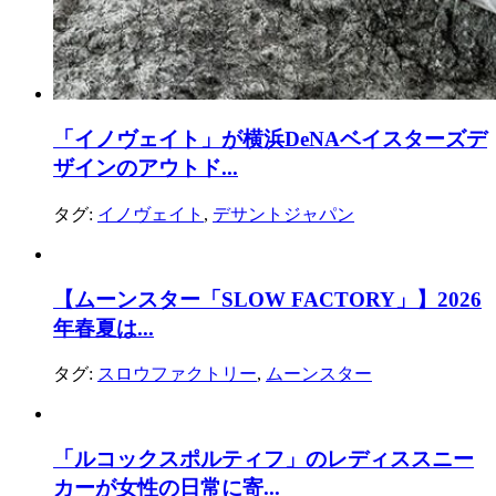
「イノヴェイト」が横浜DeNAベイスターズデ
ザインのアウトド...
タグ:
イノヴェイト
,
デサントジャパン
【ムーンスター「SLOW FACTORY」】2026
年春夏は...
タグ:
スロウファクトリー
,
ムーンスター
「ルコックスポルティフ」のレディススニー
カーが女性の日常に寄...