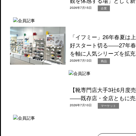
観を体感する場」として新
2026年7月15日
企業
「イフミー」26年春夏は
好スタート切る――27年
を軸に人気シリーズを拡充
2026年7月13日
商品
【靴専門店大手3社6月度
――既存店・全店ともに売
2026年7月10日
マーケット