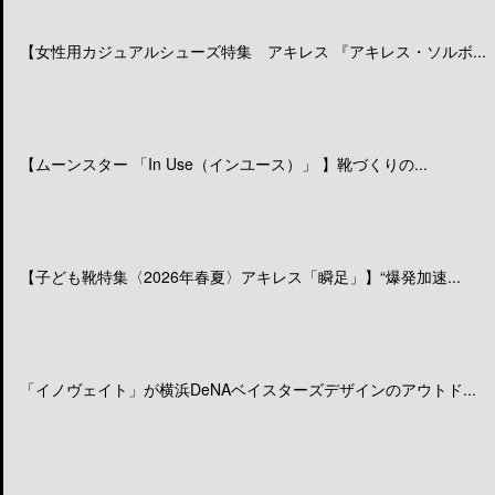
【女性用カジュアルシューズ特集 アキレス 『アキレス・ソルボ...
【ムーンスター 「In Use（インユース）」 】靴づくりの...
【子ども靴特集〈2026年春夏〉アキレス「瞬足」】“爆発加速...
「イノヴェイト」が横浜DeNAベイスターズデザインのアウトド...