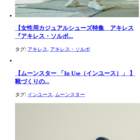
【女性用カジュアルシューズ特集 アキレス
『アキレス・ソルボ...
タグ:
アキレス
,
アキレス・ソルボ
【ムーンスター 「In Use（インユース）」 】
靴づくりの...
タグ:
インユース
,
ムーンスター