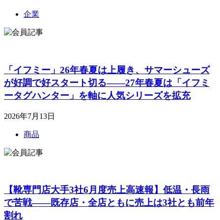
企業
「イフミー」26年春夏は上履き、サマーシューズ
が好調で好スタート切る――27年春夏は「イフミ
ータグハンター」を軸に人気シリーズを拡充
2026年7月13日
商品
【靴専門店大手3社6月度売上高速報】低温・長雨
で苦戦――既存店・全店ともに売上は3社とも前年
割れ