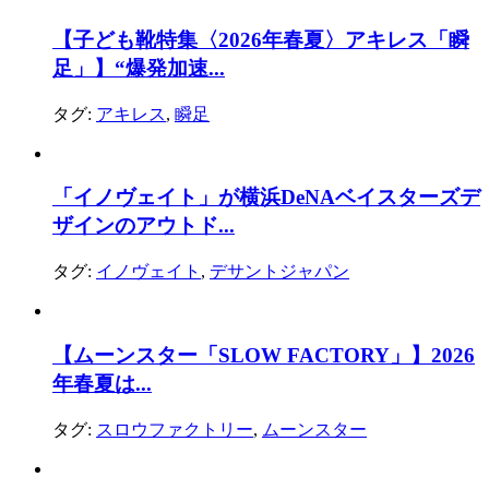
【子ども靴特集〈2026年春夏〉アキレス「瞬
足」】“爆発加速...
タグ:
アキレス
,
瞬足
「イノヴェイト」が横浜DeNAベイスターズデ
ザインのアウトド...
タグ:
イノヴェイト
,
デサントジャパン
【ムーンスター「SLOW FACTORY」】2026
年春夏は...
タグ:
スロウファクトリー
,
ムーンスター