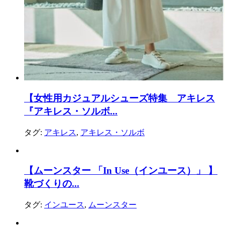
【女性用カジュアルシューズ特集 アキレス
『アキレス・ソルボ...
タグ:
アキレス
,
アキレス・ソルボ
【ムーンスター 「In Use（インユース）」 】
靴づくりの...
タグ:
インユース
,
ムーンスター