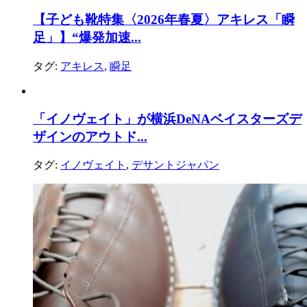
【子ども靴特集〈2026年春夏〉アキレス「瞬
足」】“爆発加速...
タグ:
アキレス
,
瞬足
「イノヴェイト」が横浜DeNAベイスターズデ
ザインのアウトド...
タグ:
イノヴェイト
,
デサントジャパン