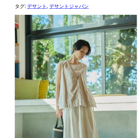
タグ:
デサント
,
デサントジャパン