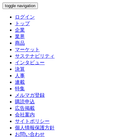
toggle navigation
ログイン
トップ
企業
業界
商品
マーケット
サステナビリティ
インタビュー
決算
人事
連載
特集
メルマガ登録
購読申込
広告掲載
会社案内
サイトポリシー
個人情報保護方針
お問い合わせ