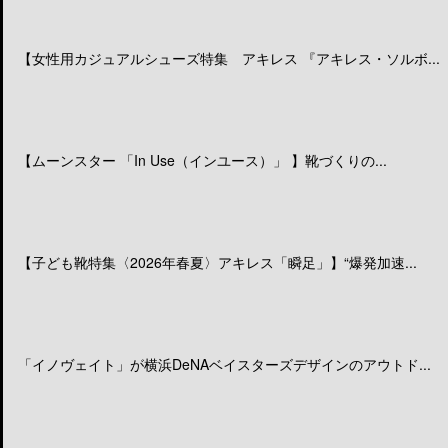
【女性用カジュアルシューズ特集 アキレス 『アキレス・ソルボ...
【ムーンスター 「In Use（インユース）」 】靴づくりの...
【子ども靴特集〈2026年春夏〉アキレス「瞬足」】“爆発加速...
「イノヴェイト」が横浜DeNAベイスターズデザインのアウトド...