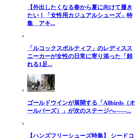
【外出したくなる春から夏に向けて履き
たい！「女性用カジュアルシューズ」特
集 アキ...
「ルコックスポルティフ」のレディスス
ニーカーが女性の日常に寄り添った「頼
れる1足...
ゴールドウインが展開する「Allbirds（オ
ールバーズ）」が次のステージへ――...
【ハンズフリーシューズ特集】 シードコ