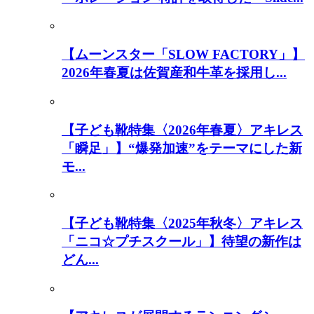
【ムーンスター「SLOW FACTORY」】
2026年春夏は佐賀産和牛革を採用し...
【子ども靴特集〈2026年春夏〉アキレス
「瞬足」】“爆発加速”をテーマにした新
モ...
【子ども靴特集〈2025年秋冬〉アキレス
「ニコ☆プチスクール」】待望の新作は
どん...