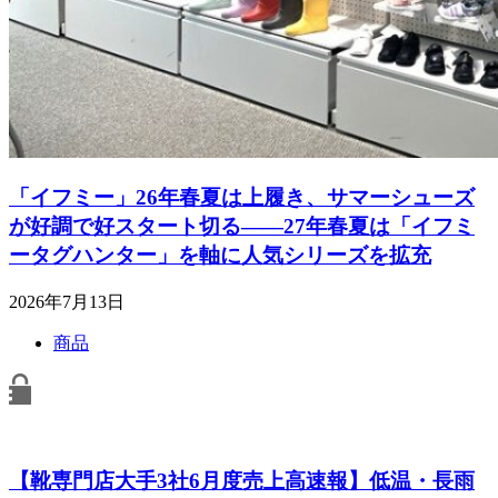
「イフミー」26年春夏は上履き、サマーシューズ
が好調で好スタート切る――27年春夏は「イフミ
ータグハンター」を軸に人気シリーズを拡充
2026年7月13日
商品
【靴専門店大手3社6月度売上高速報】低温・長雨