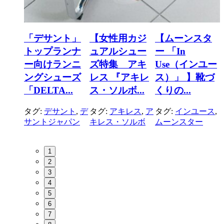
ト」
「デサント」
【女性用カジ
【ムーンスタ
ター
トップランナ
ュアルシュー
ー 「In
レク
ー向けランニ
ズ特集 アキ
Use（インユー
ングシューズ
レス 『アキレ
ス）」 】靴づ
（...
「DELTA...
ス・ソルボ...
くりの...
ント
,
デ
タグ:
デサント
,
デ
タグ:
アキレス
,
ア
タグ:
インユース
,
パン
サントジャパン
キレス・ソルボ
ムーンスター
1
2
3
4
5
6
7