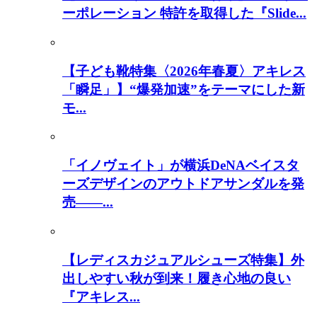
ーポレーション 特許を取得した『Slide...
【子ども靴特集〈2026年春夏〉アキレス
「瞬足」】“爆発加速”をテーマにした新
モ...
「イノヴェイト」が横浜DeNAベイスタ
ーズデザインのアウトドアサンダルを発
売――...
【レディスカジュアルシューズ特集】外
出しやすい秋が到来！履き心地の良い
『アキレス...