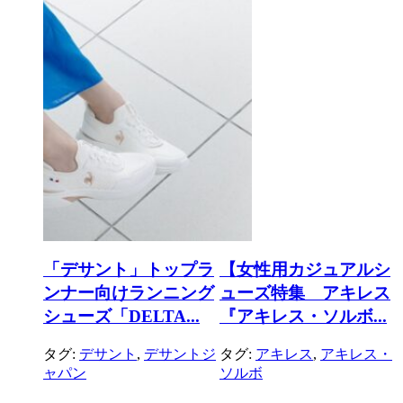
ウィン
「デサント」トップラ
【女性用カジュアルシ
クショ
ンナー向けランニング
ューズ特集 アキレス
シューズ「DELTA...
『アキレス・ソルボ...
ントジ
タグ:
デサント
,
デサントジ
タグ:
アキレス
,
アキレス・
ャパン
ソルボ