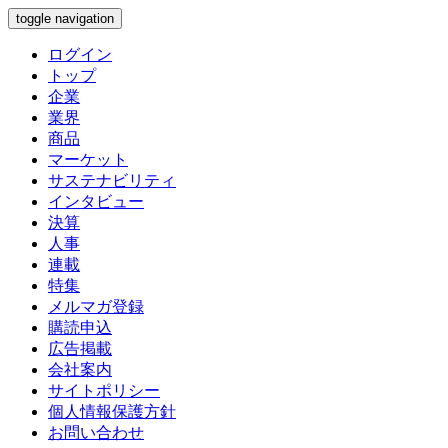
toggle navigation
ログイン
トップ
企業
業界
商品
マーケット
サステナビリティ
インタビュー
決算
人事
連載
特集
メルマガ登録
購読申込
広告掲載
会社案内
サイトポリシー
個人情報保護方針
お問い合わせ