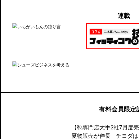
連載
有料会員限定
【靴専門店大手2社7月度
夏物販売が伸長 チヨダは