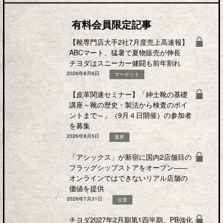
有料会員限定記事
【靴専門店大手2社7月度売上高速報】
ABCマート、猛暑で夏物販売が伸長
チヨダはスニーカー健闘も前年割れ
2026年8月6日
マーケット
【皮革関連セミナー】「紳士靴の基礎
講座～靴の歴史・製法から検査のポイ
ントまで～」（9月４日開催）の参加者
を募集
2026年8月5日
業界
「アシックス」が新宿に国内2店舗目の
フラッグシップストアをオープン――
オンラインではできないリアル店舗の
価値を提供
2026年7月31日
企業
チヨダ2027年2月期第1四半期、PB強化