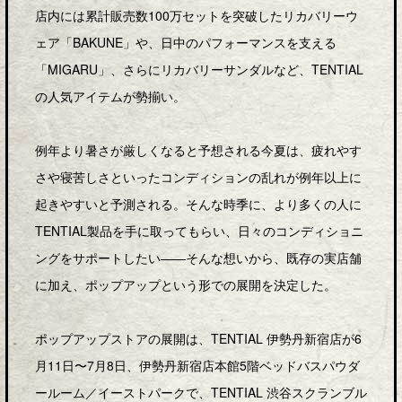
店内には累計販売数100万セットを突破したリカバリーウ
ェア「BAKUNE」や、日中のパフォーマンスを支える
「MIGARU」、さらにリカバリーサンダルなど、TENTIAL
の人気アイテムが勢揃い。
例年より暑さが厳しくなると予想される今夏は、疲れやす
さや寝苦しさといったコンディションの乱れが例年以上に
起きやすいと予測される。そんな時季に、より多くの人に
TENTIAL製品を手に取ってもらい、日々のコンディショニ
ングをサポートしたい――そんな想いから、既存の実店舗
に加え、ポップアップという形での展開を決定した。
ポップアップストアの展開は、TENTIAL 伊勢丹新宿店が6
月11日〜7月8日、伊勢丹新宿店本館5階ベッドバスパウダ
ールーム／イーストパークで、TENTIAL 渋谷スクランブル