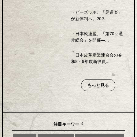
・
ビーズラボ、「足道楽」
が新体制へ。202...
・
日本靴連盟、「第70回通
常総会」を開催―...
・
日本皮革産業連合会の令
和8・9年度新役員...
もっと見る
注目キーワード