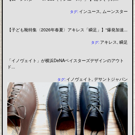
インユース
,
ムーンスター
タグ:
【子ども靴特集〈2026年春夏〉アキレス「瞬足」】“爆発加速...
アキレス
,
瞬足
タグ:
「イノヴェイト」が横浜DeNAベイスターズデザインのアウト
ド...
イノヴェイト
,
デサントジャパン
タグ: