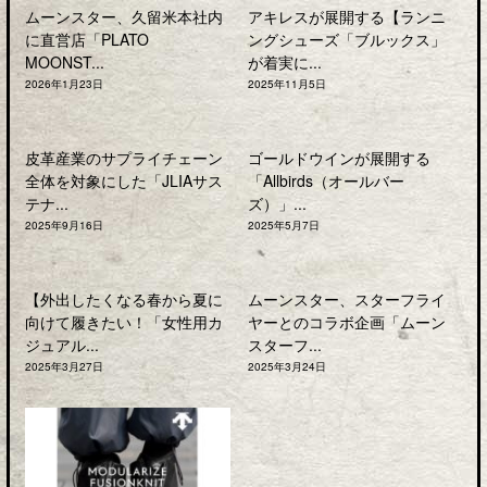
ムーンスター、久留米本社内
アキレスが展開する【ランニ
に直営店「PLATO
ングシューズ「ブルックス」
MOONST...
が着実に...
2026年1月23日
2025年11月5日
皮革産業のサプライチェーン
ゴールドウインが展開する
全体を対象にした「JLIAサス
「Allbirds（オールバー
テナ...
ズ）」...
2025年9月16日
2025年5月7日
【外出したくなる春から夏に
ムーンスター、スターフライ
向けて履きたい！「女性用カ
ヤーとのコラボ企画「ムーン
ジュアル...
スターフ...
2025年3月27日
2025年3月24日