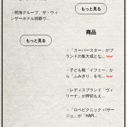
もっと見る
・
明海グループ、ザ・ウィ
ンザーホテル洞爺ヴ...
商品
もっと見る
・
「スーパースター」がブ
ランドの集大成とな...
New!
・
子ども靴「イフミー」か
ら「ふみきり」をモ...
New!
・
レディスブランド「ヴィ
リーナ」が押切もえ...
・
「ロペピクニック パサー
ジュ」が「HAR...