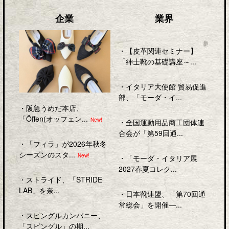
企業
業界
・
【皮革関連セミナー】
「紳士靴の基礎講座～...
・
イタリア大使館 貿易促進
部、「モーダ・イ...
・
阪急うめだ本店、
「Öffen(オッフェン...
New!
・
全国運動用品商工団体連
合会が「第59回通...
・
「フィラ」が2026年秋冬
シーズンのスタ...
New!
・
「モーダ・イタリア展
2027春夏コレク...
・
ストライド、「STRIDE
LAB」を奈...
・
日本靴連盟、「第70回通
常総会」を開催―...
・
スピングルカンパニー、
「スピングル」の期...