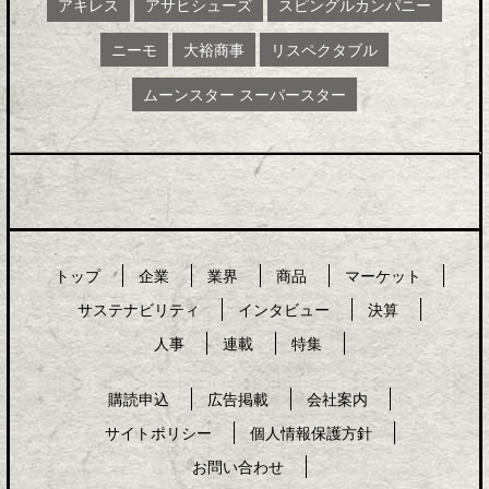
アキレス
アサヒシューズ
スピングルカンパニー
ニーモ
大裕商事
リスペクタブル
ムーンスター スーパースター
トップ
企業
業界
商品
マーケット
サステナビリティ
インタビュー
決算
人事
連載
特集
購読申込
広告掲載
会社案内
サイトポリシー
個人情報保護方針
お問い合わせ