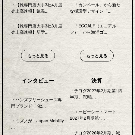
・
【靴専門店大手3社4月度
・
「カンペール」から新た
売上高速報】気温...
な循環型デザイン「...
・
【靴専門店大手3社3月度
・
「ECOALF（エコアル
売上高速報】新学...
フ）」から海洋ゴ...
もっと見る
もっと見る
インタビュー
決算
・
チヨダ2027年2月期第1四
半期、PB強...
・
ハンズフリーシューズ専
門ブランド「Kiz...
・
エービーシー・マート
2027年2月期第1...
・
ミズノが「Japan Mobility
...
・
チヨダ2026年2月期、減