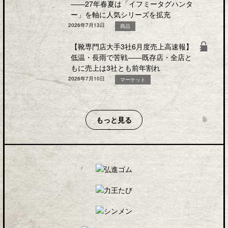
――27年春夏は「イフミータグハンタ
ー」を軸に人気シリーズを拡充
2026年7月13日
商品
【靴専門店大手3社6月度売上高速報】
低温・長雨で苦戦――既存店・全店と
もに売上は3社とも前年割れ
2026年7月10日
マーケット
もっと見る