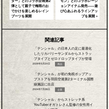
ター」とのコラボ企画第2
モン」とのコラボレーシ
弾として親子で梅雨のお
ョンアイテム発売――遊
でかけを楽しめるレイン
び心あふれるラインアッ
ブーツを展開
プを展開 »
関連記事
「テンシャル」の日本人の足に最適化
したリカバリーサンダルからストラッ
プタイプとゼロドロップタイプが登場
2026年5月20日
商品
「テンシャル」が初の免税ポップアッ
プストアを羽田空港第2ターミナル国際
線施設に出店
2024年7月26日
企業
「テンシャル」からストレッチ系
YouTuberオガトレさん監修の女性用イ