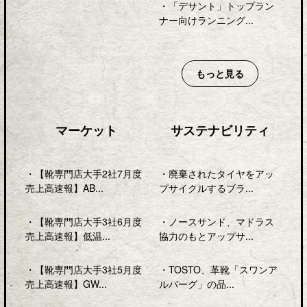
・
「デサント」トップラン
ナー向けランニング...
もっと見る
マーケット
サステナビリティ
・
【靴専門店大手2社7月度
・
廃棄されたタイヤをアッ
売上高速報】AB...
プサイクルするブラ...
・
【靴専門店大手3社6月度
・
ノースサンド、マドラス
売上高速報】低温...
協力のもとアップサ...
・
【靴専門店大手3社5月度
・
TOSTO、革靴「スワンア
売上高速報】GW...
ルバーグ」の品...