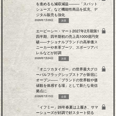
を進めるも減収減益―――「スパット
シューズ」など機能性商品を拡充、デ
ジタル販売も強化
2026年7月29日
決算
エービーシー・マート2027年2月期第1
四半期、四半期初の売上高1000億円突
破――ナショナルブランドの高単価ス
ニーカーや本革ブーツ、スポーツアパ
レルなどが好調
2026年7月24日
決算
「オニツカタイガー」の世界最大グロ
ーバルフラッグシップストアが新宿に
オープン――「ブランドの世界観や価
値観を体感する場」として新たな発信
拠点に
2026年7月15日
企業
「イフミー」26年春夏は上履き、サマ
ーシューズが好調で好スタート切る