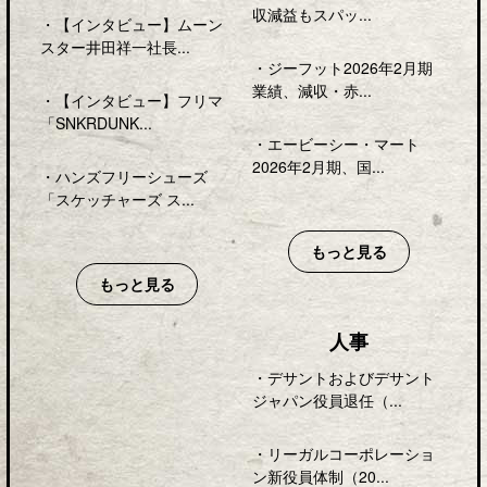
収減益もスパッ...
・
【インタビュー】ムーン
スター井田祥一社長...
・
ジーフット2026年2月期
業績、減収・赤...
・
【インタビュー】フリマ
「SNKRDUNK...
・
エービーシー・マート
2026年2月期、国...
・
ハンズフリーシューズ
「スケッチャーズ ス...
もっと見る
もっと見る
人事
・
デサントおよびデサント
ジャパン役員退任（...
・
リーガルコーポレーショ
ン新役員体制（20...