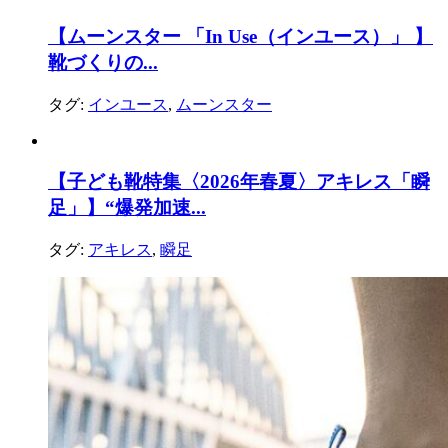
【ムーンスター 「In Use（インユース）」 】
靴づくりの...
タグ:
インユース
,
ムーンスター
【子ども靴特集〈2026年春夏〉アキレス「瞬
足」】“爆発加速...
タグ:
アキレス
,
瞬足