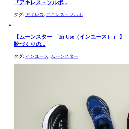
『アキレス・ソルボ...
タグ:
アキレス
,
アキレス・ソルボ
【ムーンスター 「In Use（インユース）」 】
靴づくりの...
タグ:
インユース
,
ムーンスター