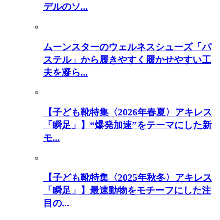
デルのソ...
ムーンスターのウェルネスシューズ「パ
ステル」から履きやすく履かせやすい工
夫を凝ら...
【子ども靴特集〈2026年春夏〉アキレス
「瞬足」】“爆発加速”をテーマにした新
モ...
【子ども靴特集〈2025年秋冬〉アキレス
「瞬足」】最速動物をモチーフにした注
目の...