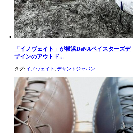
「イノヴェイト」が横浜DeNAベイスターズデ
ザインのアウトド...
タグ:
イノヴェイト
,
デサントジャパン