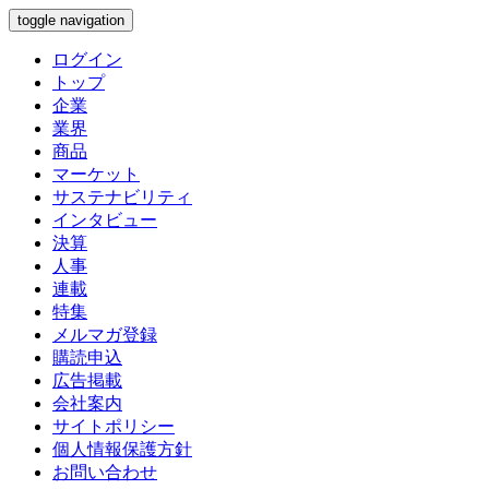
toggle navigation
ログイン
トップ
企業
業界
商品
マーケット
サステナビリティ
インタビュー
決算
人事
連載
特集
メルマガ登録
購読申込
広告掲載
会社案内
サイトポリシー
個人情報保護方針
お問い合わせ