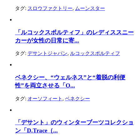
タグ:
スロウファクトリー
,
ムーンスター
「ルコックスポルティフ」のレディススニー
カーが女性の日常に寄...
タグ:
デサントジャパン
,
ルコックスポルティフ
ベネクシー、“ウェルネス”と“着脱の利便
性”を両立させる「O...
タグ:
オーソフィート
,
ベネクシー
「デサント」のウィンターブーツコレクショ
ン「D.Trace（...