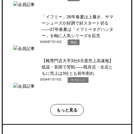
「イフミー」26年春夏は上履き、サマ
ーシューズが好調で好スタート切る
――27年春夏は「イフミータグハンタ
ー」を軸に人気シリーズを拡充
2026年7月13日
商品
【靴専門店大手3社6月度売上高速報】
低温・長雨で苦戦――既存店・全店と
もに売上は3社とも前年割れ
2026年7月10日
マーケット
もっと見る