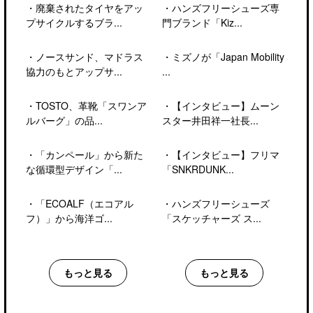
・
廃棄されたタイヤをアッ
・
ハンズフリーシューズ専
プサイクルするブラ...
門ブランド「Kiz...
・
ノースサンド、マドラス
・
ミズノが「Japan Mobility
協力のもとアップサ...
...
・
TOSTO、革靴「スワンア
・
【インタビュー】ムーン
ルバーグ」の品...
スター井田祥一社長...
・
「カンペール」から新た
・
【インタビュー】フリマ
な循環型デザイン「...
「SNKRDUNK...
・
「ECOALF（エコアル
・
ハンズフリーシューズ
フ）」から海洋ゴ...
「スケッチャーズ ス...
もっと見る
もっと見る