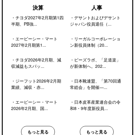
決算
人事
・
チヨダ2027年2月期第1四
・
デサントおよびデサント
半期、PB強...
ジャパン役員退任（...
・
エービーシー・マート
・
リーガルコーポレーショ
2027年2月期第1...
ン新役員体制（20...
・
チヨダ2026年2月期、減
・
ビーズラボ、「足道楽」
収減益もスパッ...
が新体制へ。202...
・
ジーフット2026年2月期
・
日本靴連盟、「第70回通
業績、減収・赤...
常総会」を開催―...
・
エービーシー・マート
・
日本皮革産業連合会の令
2026年2月期、国...
和8・9年度新役員...
もっと見る
もっと見る