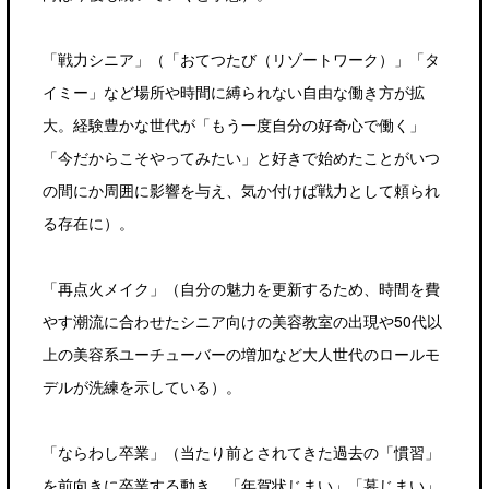
「戦力シニア」（「おてつたび（リゾートワーク）」「タ
イミー」など場所や時間に縛られない自由な働き方が拡
大。経験豊かな世代が「もう一度自分の好奇心で働く」
「今だからこそやってみたい」と好きで始めたことがいつ
の間にか周囲に影響を与え、気か付けば戦力として頼られ
る存在に）。
「再点火メイク」（自分の魅力を更新するため、時間を費
やす潮流に合わせたシニア向けの美容教室の出現や50代以
上の美容系ユーチューバーの増加など大人世代のロールモ
デルが洗練を示している）。
「ならわし卒業」（当たり前とされてきた過去の「慣習」
を前向きに卒業する動き。「年賀状じまい」「墓じまい」