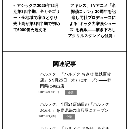
« アシックス2025年12月
アキレス、TVアニメ「名
期第3四半期、全カテゴリ
探偵コナン」30周年を記
ー・全地域で増収となり
念し同社プロデュースに
売上高が第3四半期で初め
よる“キック力増強シュー
て6000億円超える
ズ”を再販――描き下ろし
アクリルスタンドも付属 »
関連記事
ハルメク、「ハルメク おみせ 遠鉄百貨
店」を9月25日（木）にオープン――静
岡県に初出店
2025年9月20日
企業
ハルメク、全国21店舗目の「ハルメク
おみせ」を鹿児島の山形屋にオープン
2025年9月8日
企業
ハルメク、「ハルメク おみせ」を小田