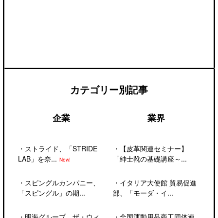
カテゴリー別記事
企業
業界
・
ストライド、「STRIDE
・
【皮革関連セミナー】
LAB」を奈...
「紳士靴の基礎講座～...
New!
・
スピングルカンパニー、
・
イタリア大使館 貿易促進
「スピングル」の期...
部、「モーダ・イ...
・
明海グループ、ザ・ウィ
・
全国運動用品商工団体連