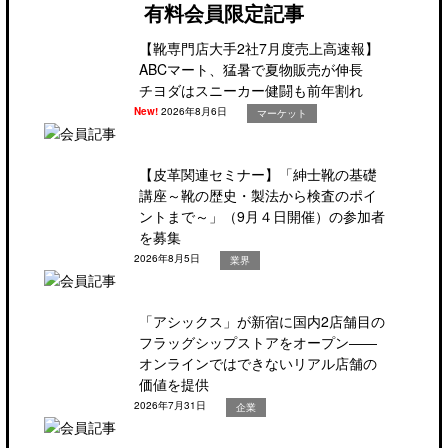
有料会員限定記事
【靴専門店大手2社7月度売上高速報】
ABCマート、猛暑で夏物販売が伸長
チヨダはスニーカー健闘も前年割れ
New!
2026年8月6日
マーケット
【皮革関連セミナー】「紳士靴の基礎
講座～靴の歴史・製法から検査のポイ
ントまで～」（9月４日開催）の参加者
を募集
2026年8月5日
業界
「アシックス」が新宿に国内2店舗目の
フラッグシップストアをオープン――
オンラインではできないリアル店舗の
価値を提供
2026年7月31日
企業