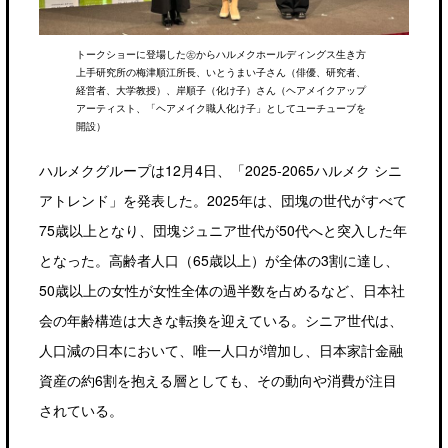
トークショーに登場した㊧からハルメクホールディングス生き方
上手研究所の梅津順江所長、いとうまい子さん（俳優、研究者、
経営者、大学教授）、岸順子（化け子）さん（ヘアメイクアップ
アーティスト、「ヘアメイク職人化け子」としてユーチューブを
開設）
ハルメクグループは12月4日、「2025-2065ハルメク シニ
アトレンド」を発表した。2025年は、団塊の世代がすべて
75歳以上となり、団塊ジュニア世代が50代へと突入した年
となった。高齢者人口（65歳以上）が全体の3割に達し、
50歳以上の女性が女性全体の過半数を占めるなど、日本社
会の年齢構造は大きな転換を迎えている。シニア世代は、
人口減の日本において、唯一人口が増加し、日本家計金融
資産の約6割を抱える層としても、その動向や消費が注目
されている。