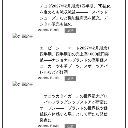
チヨダ2027年2月期第1四半期、PB強化
を進めるも減収減益―――「スパット
シューズ」など機能性商品を拡充、デ
ジタル販売も強化
2026年7月29日
決算
エービーシー・マート2027年2月期第1
四半期、四半期初の売上高1000億円突
破――ナショナルブランドの高単価ス
ニーカーや本革ブーツ、スポーツアパ
レルなどが好調
2026年7月24日
決算
「オニツカタイガー」の世界最大グロ
ーバルフラッグシップストアが新宿に
オープン――「ブランドの世界観や価
値観を体感する場」として新たな発信
拠点に
2026年7月15日
企業