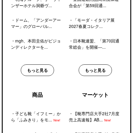
ンザーホテル洞爺ヴ...
合会が「第59回通...
・
ドーム、「アンダーアー
・
「モーダ・イタリア展
マー」のグローバル...
2027春夏コレク...
・
mgh、本田圭佑がビジョ
・
日本靴連盟、「第70回通
ンディレクターを...
常総会」を開催―...
もっと見る
もっと見る
商品
マーケット
・
子ども靴「イフミー」か
・
【靴専門店大手2社7月度
ら「ふみきり」をモ...
売上高速報】AB...
New!
New!