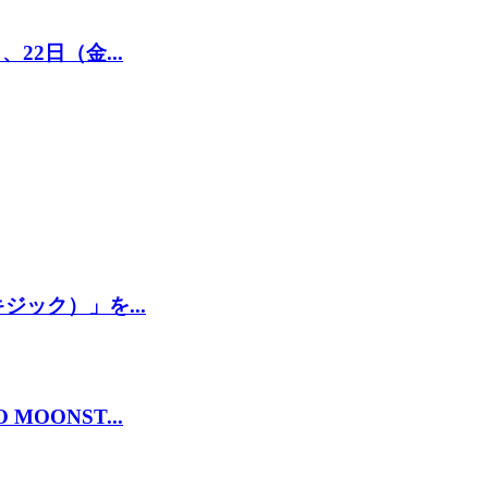
22日（金...
ジック）」を...
OONST...