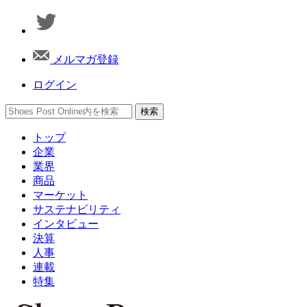
メルマガ登録
ログイン
トップ
企業
業界
商品
マーケット
サステナビリティ
インタビュー
決算
人事
連載
特集