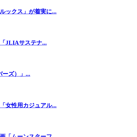
ックス」が着実に...
LIAサステナ...
ーズ）」...
女性用カジュアル...
「ムーンスターフ...