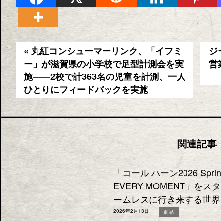
« 丸紅コンシューマーリンク、「イフミ
ジ
ー」が滋賀県の小学校で足型計測会を実
営
施――2校で計363名の児童を計測、一人
ひとりにフィードバックを実施
関連記事
「コール ハーン2026 Sp
EVERY MOMENT」
ームレスに行き来する世界
2026年2月13日
商品