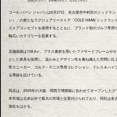
店内のイメージ。㊧中央のサロン、㊨ゴルフサロン
コール ハーン ジャパンは6月27日、名古屋市中村区のミッドランド
ン）」の新たなラグジュアリーストア「COLE HAAN ミッド
ストアコンセプトを採用するとともに、ブランド初のゴルフ専用
幅広いカテゴリーを提案する。
店舗面積は158.6㎡。ブラス素材を用いたファサードフレームや
とした家具を採用し、温かみとデザイン性を兼ね備えた空間に仕
常スニーカー、ゴルフ・テニス専用コレクション、ドレス＆ハイ
る導線を設けている。
同店は、2025年の大阪・関西万博開催に合わせてオープンした
本市場は北米以外で最大の市場と位置付けられており、同社は名
強化をはかる。