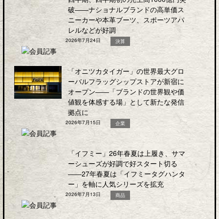
破――ナショナルブランドの高単価ス
ニーカーや本革ブーツ、スポーツアパ
レルなどが好調
2026年7月24日
決算
「オニツカタイガー」の世界最大グロ
ーバルフラッグシップストアが新宿に
オープン――「ブランドの世界観や価
値観を体感する場」として新たな発信
拠点に
2026年7月15日
企業
「イフミー」26年春夏は上履き、サマ
ーシューズが好調で好スタート切る
――27年春夏は「イフミータグハンタ
ー」を軸に人気シリーズを拡充
2026年7月13日
商品