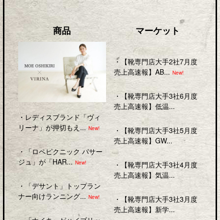
商品
マーケット
・
【靴専門店大手2社7月度
売上高速報】AB...
New!
・
【靴専門店大手3社6月度
売上高速報】低温...
・
レディスブランド「ヴィ
リーナ」が押切もえ...
New!
・
【靴専門店大手3社5月度
売上高速報】GW...
・
「ロペピクニック パサー
ジュ」が「HAR...
New!
・
【靴専門店大手3社4月度
売上高速報】気温...
・
「デサント」トップラン
ナー向けランニング...
New!
・
【靴専門店大手3社3月度
売上高速報】新学...
・
「ナイキ」がハイブリッ