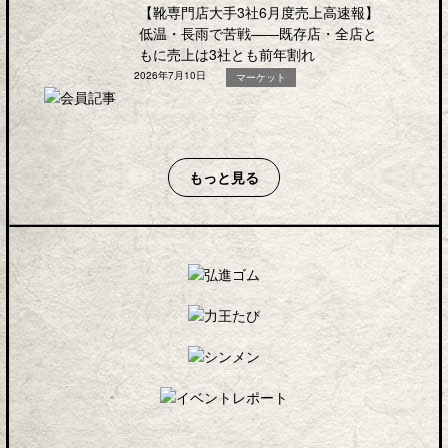
【靴専門店大手3社6月度売上高速報】
低温・長雨で苦戦――既存店・全店と
もに売上は3社とも前年割れ
2026年7月10日
マーケット
もっと見る