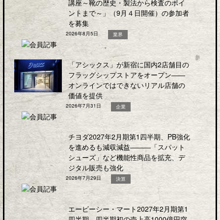
講座～靴の歴史・製法から検査のポイ
ントまで～」（9月４日開催）の参加者
を募集
2026年8月5日
業界
「アシックス」が新宿に国内2店舗目の
フラッグシップストアをオープン――
オンラインではできないリアル店舗の
価値を提供
2026年7月31日
企業
チヨダ2027年2月期第1四半期、PB強化
を進めるも減収減益―――「スパット
シューズ」など機能性商品を拡充、デ
ジタル販売も強化
2026年7月29日
決算
エービーシー・マート2027年2月期第1
四半期、四半期初の売上高1000億円突