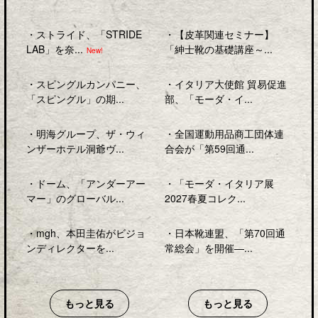
・
ストライド、「STRIDE
・
【皮革関連セミナー】
LAB」を奈...
「紳士靴の基礎講座～...
New!
・
スピングルカンパニー、
・
イタリア大使館 貿易促進
「スピングル」の期...
部、「モーダ・イ...
・
明海グループ、ザ・ウィ
・
全国運動用品商工団体連
ンザーホテル洞爺ヴ...
合会が「第59回通...
・
ドーム、「アンダーアー
・
「モーダ・イタリア展
マー」のグローバル...
2027春夏コレク...
・
mgh、本田圭佑がビジョ
・
日本靴連盟、「第70回通
ンディレクターを...
常総会」を開催―...
もっと見る
もっと見る