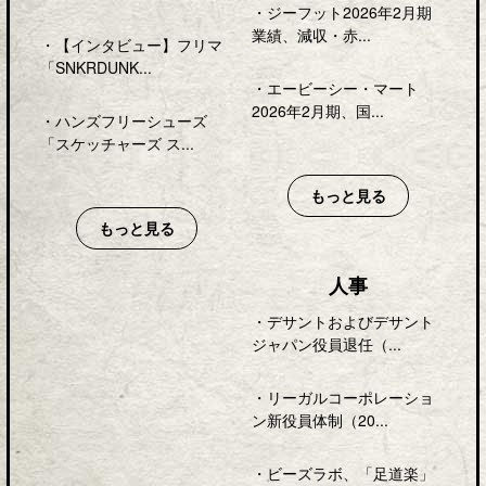
・
ジーフット2026年2月期
業績、減収・赤...
・
【インタビュー】フリマ
「SNKRDUNK...
・
エービーシー・マート
2026年2月期、国...
・
ハンズフリーシューズ
「スケッチャーズ ス...
もっと見る
もっと見る
人事
・
デサントおよびデサント
ジャパン役員退任（...
・
リーガルコーポレーショ
ン新役員体制（20...
・
ビーズラボ、「足道楽」