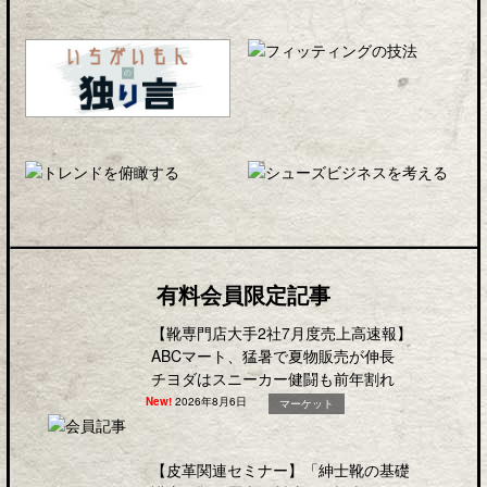
有料会員限定記事
【靴専門店大手2社7月度売上高速報】
ABCマート、猛暑で夏物販売が伸長
チヨダはスニーカー健闘も前年割れ
New!
2026年8月6日
マーケット
【皮革関連セミナー】「紳士靴の基礎