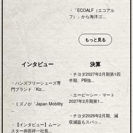
・
「ECOALF（エコアル
フ）」から海洋ゴ...
もっと見る
インタビュー
決算
・
チヨダ2027年2月期第1四
半期、PB強...
・
ハンズフリーシューズ専
門ブランド「Kiz...
・
エービーシー・マート
2027年2月期第1...
・
ミズノが「Japan Mobility
...
・
チヨダ2026年2月期、減
収減益もスパッ...
・
【インタビュー】ムーン
スター井田祥一社長...