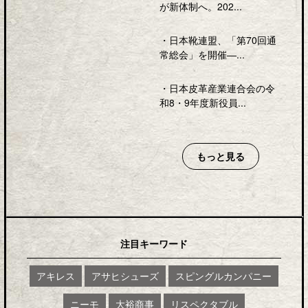
が新体制へ。202...
・
日本靴連盟、「第70回通
常総会」を開催―...
・
日本皮革産業連合会の令
和8・9年度新役員...
もっと見る
注目キーワード
アキレス
アサヒシューズ
スピングルカンパニー
ニーモ
大裕商事
リスペクタブル