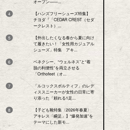
オープン――...
【ハンズフリーシューズ特集】
チヨダ『「CEDAR CREST（セダ
ークレスト）...
【外出したくなる春から夏に向け
て履きたい！「女性用カジュアル
シューズ」特集 アキ...
ベネクシー、“ウェルネス”と“着
脱の利便性”を両立させる
「Orthofeet（オ...
「ルコックスポルティフ」のレデ
ィススニーカーが女性の日常に寄
り添った「頼れる1足...
【子ども靴特集〈2026年春夏〉
アキレス「瞬足」】“爆発加速”を
テーマにした新モ...