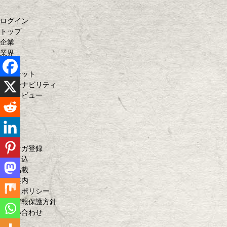
ログイン
トップ
企業
業界
商品
マーケット
サステナビリティ
インタビュー
決算
人事
連載
特集
メルマガ登録
購読申込
広告掲載
会社案内
サイトポリシー
個人情報保護方針
お問い合わせ