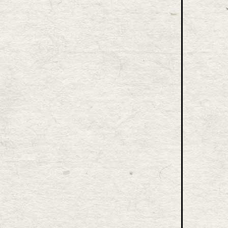
アキレス
,
瞬足
タグ:
「イノヴェイト」が横浜De
ターズデザインのアウトド...
イノヴェイト
,
デサント
タグ: