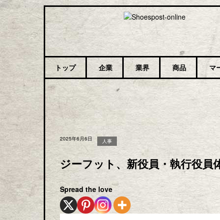
トップ
企業
業界
商品
マ
2025年6月6日
人事
ジーフット、新役員・執行役員体
Spread the love