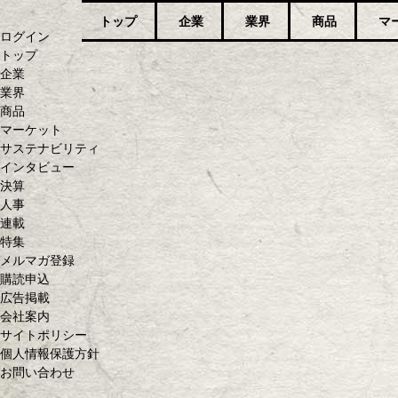
トップ
企業
業界
商品
マ
ログイン
トップ
企業
業界
商品
マーケット
サステナビリティ
インタビュー
決算
人事
連載
特集
メルマガ登録
購読申込
広告掲載
会社案内
サイトポリシー
個人情報保護方針
お問い合わせ