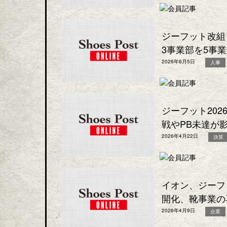
ジーフット改組
3事業部を5事
2026年6月5日
人事
ジーフット20
戦やPB未達が
2026年4月22日
決算
イオン、ジーフ
開化、靴事業の
2026年4月9日
企業