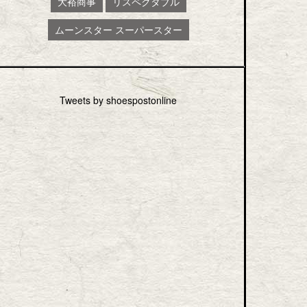
大裕商事
リスペクタブル
ムーンスター スーパースター
Tweets by shoespostonline
【子ども靴特集〈2026年春夏〉アキ
レス「瞬足」】“爆発加速...