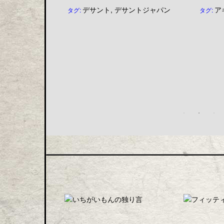
ントジャパン
デサント
,
デサントジャパン
ア
タグ:
タグ: