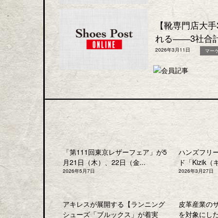
【靴専門店大手
れる――3社合
2026年3月11日
マー
「第111回東京レザーフェア」が5
ハンズフリ
月21日（木）、22日（金...
ド「Kizik（
2026年5月7日
2026年3月27日
アキレスが展開する【ランニング
皮革産業の
シューズ「ブルックス」が着実
を対象にした「