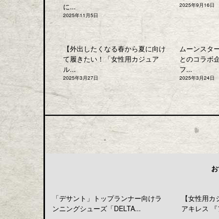
に...
2025年9月16日
2025年11月5日
【外出したくなる春から夏に向け
ムーンスタ
て履きたい！「女性用カジュア
とのコラボ
ル...
フ...
2025年3月27日
2025年3月24日
お
ーブーツコ
「デサント」トップランナー向けラ
【女性用カ
.
ンニングシューズ「DELTA...
アキレス 『