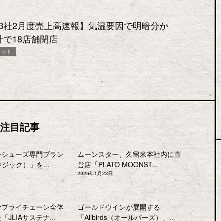
3社2月度売上高速報】気温要因で明暗分か
計で18店舗閉店
ケット
注目記事
ーシューズ専門ブラン
ムーンスター、久留米本社内に直
キジック）」を...
営店「PLATO MOONST...
2026年1月23日
サプライチェーン全体
ゴールドウインが展開する
JLIAサステナ...
「Allbirds（オールバーズ）」...