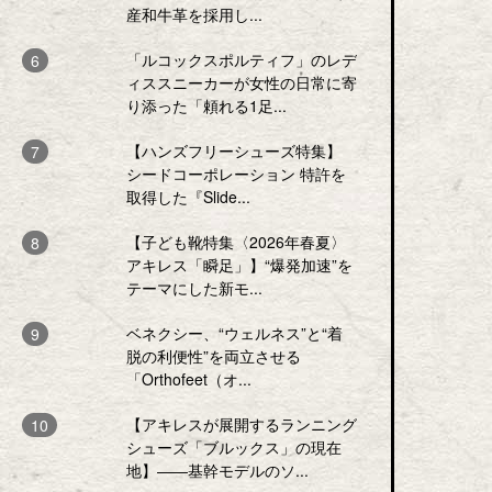
産和牛革を採用し...
「ルコックスポルティフ」のレデ
ィススニーカーが女性の日常に寄
り添った「頼れる1足...
【ハンズフリーシューズ特集】
シードコーポレーション 特許を
取得した『Slide...
【子ども靴特集〈2026年春夏〉
アキレス「瞬足」】“爆発加速”を
テーマにした新モ...
ベネクシー、“ウェルネス”と“着
脱の利便性”を両立させる
「Orthofeet（オ...
【アキレスが展開するランニング
シューズ「ブルックス」の現在
地】――基幹モデルのソ...