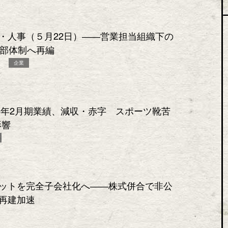
・人事（５月22日）――営業担当組織下の
業部体制へ再編
企業
26年2月期業績、減収・赤字 スポーツ靴苦
影響
ットを完全子会社化へ――株式併合で非公
再建加速