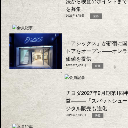
法から検査のポイントまで
を募集
2026年8月5日
業界
「アシックス」が新宿に国
トアをオープン――オンラ
価値を提供
2026年7月31日
企業
チヨダ2027年2月期第1
益―――「スパットシュー
ジタル販売も強化
2026年7月29日
決算