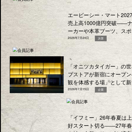
エービーシー・マート202
売上高1000億円突破―
ーカーや本革ブーツ、スポ
2026年7月24日
決算
「オニツカタイガー」の世
プストアが新宿にオープン
観を体感する場」として新
2026年7月15日
企業
「イフミー」26年春夏は
好スタート切る――27年