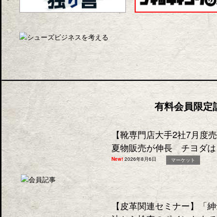
有料会員限定
【靴専門店大手2社7月度
夏物販売が伸長 チヨダは
New!
2026年8月6日
マーケット
【皮革関連セミナー】「紳