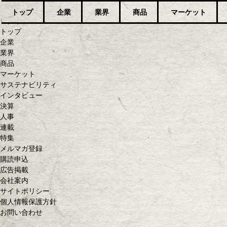
トップ
企業
業界
商品
マーケット
ログイン
トップ
企業
業界
商品
マーケット
サステナビリティ
インタビュー
決算
人事
連載
特集
メルマガ登録
購読申込
広告掲載
会社案内
サイトポリシー
個人情報保護方針
お問い合わせ