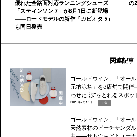
優れた全路面対応ランニングシューズ
の
「スティンソン 7」が8月1日に新登場
――ロードモデルの新作「ガビオタ 5」
も同日発売
関連記事
ゴールドウイン、「オール
元納涼祭」を3店舗で開催
わせた“涼”をとれるスポッ
2026年7月17日
企業
ゴールドウイン、「オール
天然素材のビーチサンダルを
中――サトウキビとユーカ