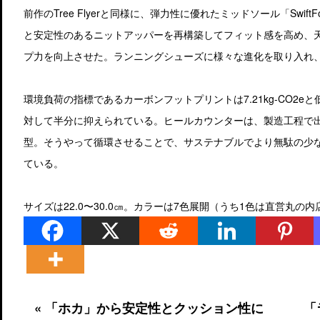
前作のTree Flyerと同様に、弾力性に優れたミッドソール「Swi
と安定性のあるニットアッパーを再構築してフィット感を高め、
プ力を向上させた。ランニングシューズに様々な進化を取り入れ
環境負荷の指標であるカーボンフットプリントは7.21kg-CO2eと
対して半分に抑えられている。ヒールカウンターは、製造工程で
型。そうやって循環させることで、サステナブルでより無駄の少
ている。
サイズは22.0〜30.0㎝。カラーは7色展開（うち1色は直営丸の
« 「ホカ」から安定性とクッション性に
「