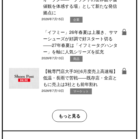
値観を体感する場」として新たな発信
拠点に
2026年7月15日
企業
「イフミー」26年春夏は上履き、サマ
ーシューズが好調で好スタート切る
――27年春夏は「イフミータグハンタ
ー」を軸に人気シリーズを拡充
2026年7月13日
商品
【靴専門店大手3社6月度売上高速報】
低温・長雨で苦戦――既存店・全店と
もに売上は3社とも前年割れ
2026年7月10日
マーケット
もっと見る