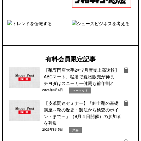
有料会員限定記事
【靴専門店大手2社7月度売上高速報】
ABCマート、猛暑で夏物販売が伸長
チヨダはスニーカー健闘も前年割れ
2026年8月6日
マーケット
【皮革関連セミナー】「紳士靴の基礎
講座～靴の歴史・製法から検査のポイ
ントまで～」（9月４日開催）の参加者
を募集
2026年8月5日
業界