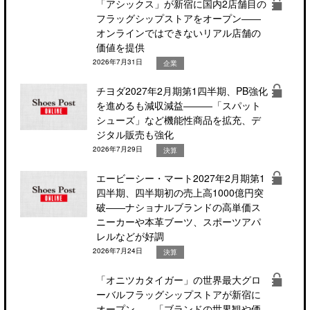
「アシックス」が新宿に国内2店舗目の
フラッグシップストアをオープン――
オンラインではできないリアル店舗の
価値を提供
2026年7月31日
企業
チヨダ2027年2月期第1四半期、PB強化
を進めるも減収減益―――「スパット
シューズ」など機能性商品を拡充、デ
ジタル販売も強化
2026年7月29日
決算
エービーシー・マート2027年2月期第1
四半期、四半期初の売上高1000億円突
破――ナショナルブランドの高単価ス
ニーカーや本革ブーツ、スポーツアパ
レルなどが好調
2026年7月24日
決算
「オニツカタイガー」の世界最大グロ
ーバルフラッグシップストアが新宿に
オープン――「ブランドの世界観や価