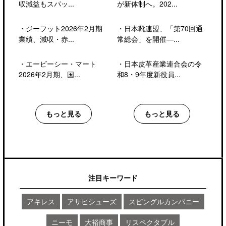
収減益もスパッ...
が新体制へ。202...
・
ジーフット2026年2月期
・
日本靴連盟、「第70回通
業績、減収・赤...
常総会」を開催―...
・
エービーシー・マート
・
日本皮革産業連合会の令
2026年2月期、国...
和8・9年度新役員...
もっと見る
もっと見る
注目キーワード
アキレス
アサヒシューズ
スピングルカンパニー
ニーモ
大裕商事
リスペクタブル