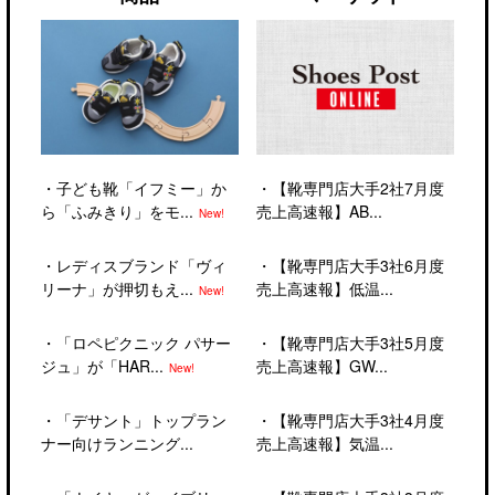
・
子ども靴「イフミー」か
・
【靴専門店大手2社7月度
ら「ふみきり」をモ...
売上高速報】AB...
New!
・
レディスブランド「ヴィ
・
【靴専門店大手3社6月度
リーナ」が押切もえ...
売上高速報】低温...
New!
・
「ロペピクニック パサー
・
【靴専門店大手3社5月度
ジュ」が「HAR...
売上高速報】GW...
New!
・
「デサント」トップラン
・
【靴専門店大手3社4月度
ナー向けランニング...
売上高速報】気温...