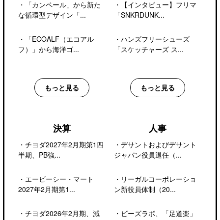
・
「カンペール」から新た
・
【インタビュー】フリマ
な循環型デザイン「...
「SNKRDUNK...
・
「ECOALF（エコアル
・
ハンズフリーシューズ
フ）」から海洋ゴ...
「スケッチャーズ ス...
もっと見る
もっと見る
決算
人事
・
チヨダ2027年2月期第1四
・
デサントおよびデサント
半期、PB強...
ジャパン役員退任（...
・
エービーシー・マート
・
リーガルコーポレーショ
2027年2月期第1...
ン新役員体制（20...
・
チヨダ2026年2月期、減
・
ビーズラボ、「足道楽」