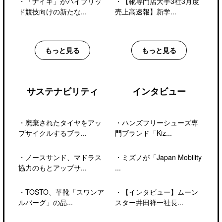
・
「ナイキ」がハイブリッ
・
【靴専門店大手3社3月度
ド競技向けの新たな...
売上高速報】新学...
もっと見る
もっと見る
サステナビリティ
インタビュー
・
廃棄されたタイヤをアッ
・
ハンズフリーシューズ専
プサイクルするブラ...
門ブランド「Kiz...
・
ノースサンド、マドラス
・
ミズノが「Japan Mobility
協力のもとアップサ...
...
・
TOSTO、革靴「スワンア
・
【インタビュー】ムーン
ルバーグ」の品...
スター井田祥一社長...