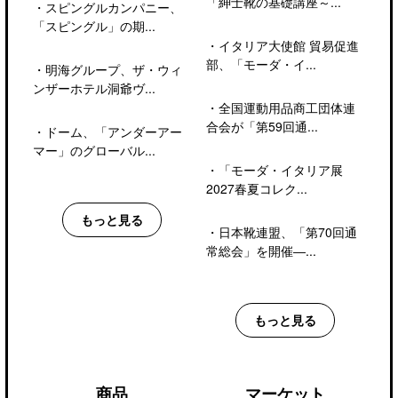
「紳士靴の基礎講座～...
・
スピングルカンパニー、
「スピングル」の期...
・
イタリア大使館 貿易促進
部、「モーダ・イ...
・
明海グループ、ザ・ウィ
ンザーホテル洞爺ヴ...
・
全国運動用品商工団体連
合会が「第59回通...
・
ドーム、「アンダーアー
マー」のグローバル...
・
「モーダ・イタリア展
2027春夏コレク...
もっと見る
・
日本靴連盟、「第70回通
常総会」を開催―...
もっと見る
商品
マーケット