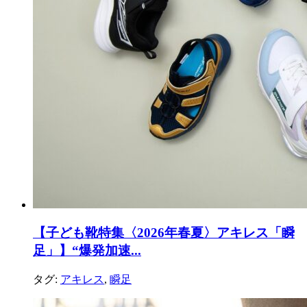
【子ども靴特集〈2026年春夏〉アキレス「瞬
足」】“爆発加速...
タグ:
アキレス
,
瞬足