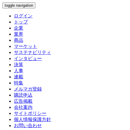
toggle navigation
ログイン
トップ
企業
業界
商品
マーケット
サステナビリティ
インタビュー
決算
人事
連載
特集
メルマガ登録
購読申込
広告掲載
会社案内
サイトポリシー
個人情報保護方針
お問い合わせ