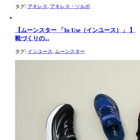
タグ:
アキレス
,
アキレス・ソルボ
【ムーンスター 「In Use（インユース）」 】
靴づくりの...
タグ:
インユース
,
ムーンスター