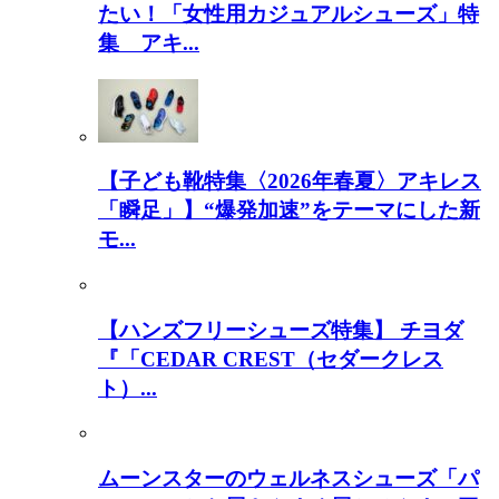
たい！「女性用カジュアルシューズ」特
集 アキ...
【子ども靴特集〈2026年春夏〉アキレス
「瞬足」】“爆発加速”をテーマにした新
モ...
【ハンズフリーシューズ特集】 チヨダ
『「CEDAR CREST（セダークレス
ト）...
ムーンスターのウェルネスシューズ「パ