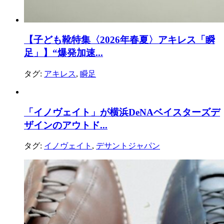
【子ども靴特集〈2026年春夏〉アキレス「瞬
足」】“爆発加速...
タグ:
アキレス
,
瞬足
「イノヴェイト」が横浜DeNAベイスターズデ
ザインのアウトド...
タグ:
イノヴェイト
,
デサントジャパン