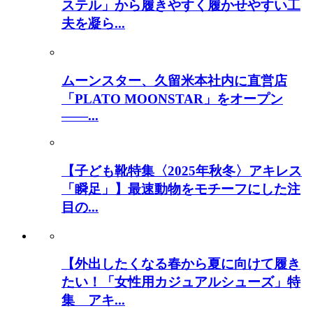
ステル」から履きやすく履かせやすい工
夫を凝ら...
ムーンスター、久留米本社内に直営店
「PLATO MOONSTAR」をオープン
――...
【子ども靴特集〈2025年秋冬〉アキレス
「瞬足」】最速動物をモチーフにした注
目の...
【外出したくなる春から夏に向けて履き
たい！「女性用カジュアルシューズ」特
集 アキ...