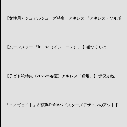
【女性用カジュアルシューズ特集 アキレス 『アキレス・ソルボ...
【ムーンスター 「In Use（インユース）」 】靴づくりの...
【子ども靴特集〈2026年春夏〉アキレス「瞬足」】“爆発加速...
「イノヴェイト」が横浜DeNAベイスターズデザインのアウトド...