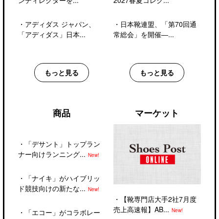
ンディレクターを...
2027春夏コレク...
・
アディダス ジャパン、
・
日本靴連盟、「第70回通
「アディダス」日本...
常総会」を開催―...
もっと見る
もっと見る
商品
マーケット
・
「デサント」トップラン
ナー向けランニング...
New!
・
「ナイキ」がハイブリッ
ド競技向けの新たな...
New!
・
【靴専門店大手2社7月度
売上高速報】AB...
New!
・
「エコー」がコラボレー