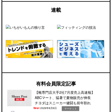
連載
有料会員限定記事
【靴専門店大手2社7月度売上高速報】
ABCマート、猛暑で夏物販売が伸長
チヨダはスニーカー健闘も前年割れ
New!
2026年8月6日
マーケット