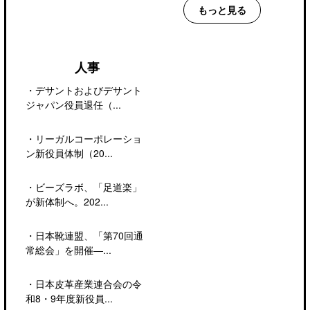
もっと見る
人事
・
デサントおよびデサント
ジャパン役員退任（...
・
リーガルコーポレーショ
ン新役員体制（20...
・
ビーズラボ、「足道楽」
が新体制へ。202...
・
日本靴連盟、「第70回通
常総会」を開催―...
・
日本皮革産業連合会の令
和8・9年度新役員...