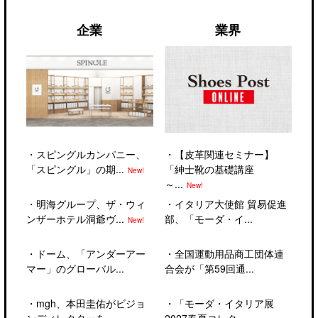
企業
業界
・
スピングルカンパニー、
・
【皮革関連セミナー】
「スピングル」の期...
「紳士靴の基礎講座
New!
～...
New!
・
明海グループ、ザ・ウィ
・
イタリア大使館 貿易促進
ンザーホテル洞爺ヴ...
部、「モーダ・イ...
New!
・
ドーム、「アンダーアー
・
全国運動用品商工団体連
マー」のグローバル...
合会が「第59回通...
・
mgh、本田圭佑がビジョ
・
「モーダ・イタリア展