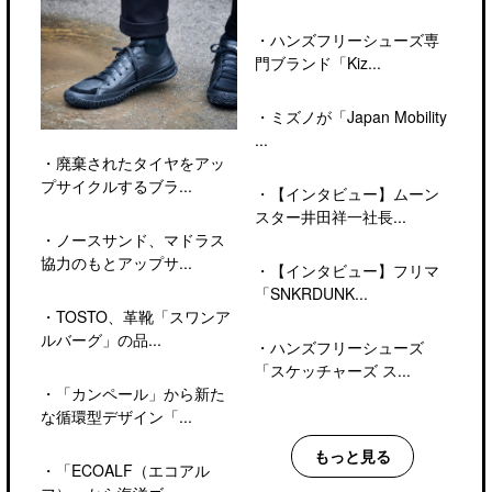
・
ハンズフリーシューズ専
門ブランド「Kiz...
・
ミズノが「Japan Mobility
...
・
廃棄されたタイヤをアッ
プサイクルするブラ...
・
【インタビュー】ムーン
スター井田祥一社長...
・
ノースサンド、マドラス
協力のもとアップサ...
・
【インタビュー】フリマ
「SNKRDUNK...
・
TOSTO、革靴「スワンア
ルバーグ」の品...
・
ハンズフリーシューズ
「スケッチャーズ ス...
・
「カンペール」から新た
な循環型デザイン「...
もっと見る
・
「ECOALF（エコアル