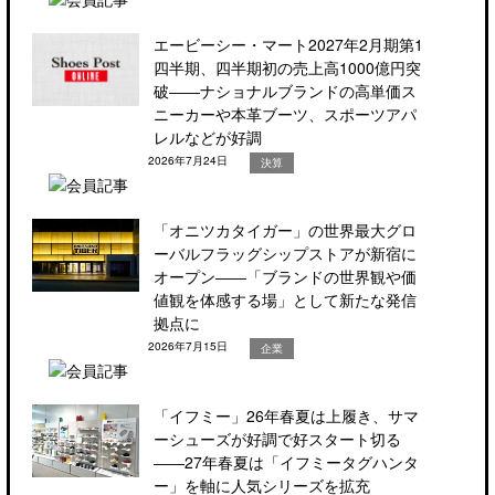
エービーシー・マート2027年2月期第1
四半期、四半期初の売上高1000億円突
破――ナショナルブランドの高単価ス
ニーカーや本革ブーツ、スポーツアパ
レルなどが好調
2026年7月24日
決算
「オニツカタイガー」の世界最大グロ
ーバルフラッグシップストアが新宿に
オープン――「ブランドの世界観や価
値観を体感する場」として新たな発信
拠点に
2026年7月15日
企業
「イフミー」26年春夏は上履き、サマ
ーシューズが好調で好スタート切る
――27年春夏は「イフミータグハンタ
ー」を軸に人気シリーズを拡充