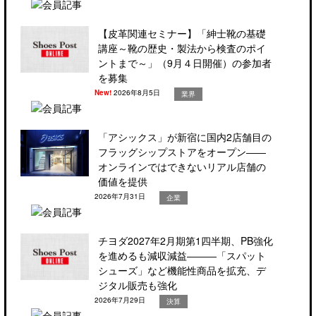
【皮革関連セミナー】「紳士靴の基礎
講座～靴の歴史・製法から検査のポイ
ントまで～」（9月４日開催）の参加者
を募集
New!
2026年8月5日
業界
「アシックス」が新宿に国内2店舗目の
フラッグシップストアをオープン――
オンラインではできないリアル店舗の
価値を提供
2026年7月31日
企業
チヨダ2027年2月期第1四半期、PB強化
を進めるも減収減益―――「スパット
シューズ」など機能性商品を拡充、デ
ジタル販売も強化
2026年7月29日
決算