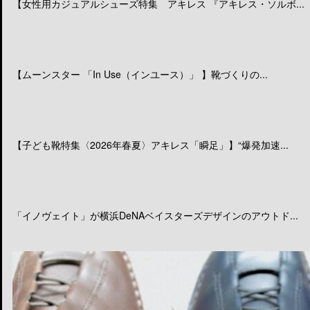
【女性用カジュアルシューズ特集 アキレス 『アキレス・ソルボ...
【ムーンスター 「In Use（インユース）」 】靴づくりの...
【子ども靴特集〈2026年春夏〉アキレス「瞬足」】“爆発加速...
「イノヴェイト」が横浜DeNAベイスターズデザインのアウトド...