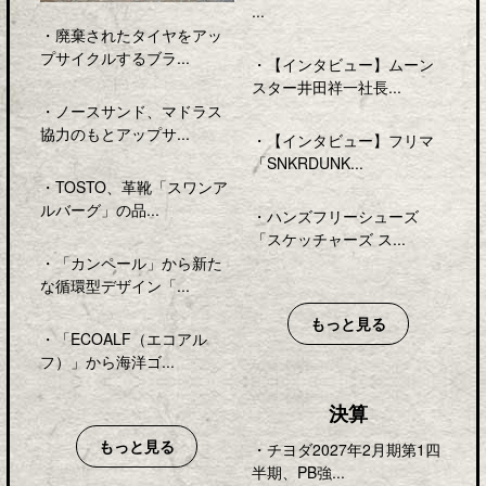
...
・
廃棄されたタイヤをアッ
プサイクルするブラ...
・
【インタビュー】ムーン
スター井田祥一社長...
・
ノースサンド、マドラス
協力のもとアップサ...
・
【インタビュー】フリマ
「SNKRDUNK...
・
TOSTO、革靴「スワンア
ルバーグ」の品...
・
ハンズフリーシューズ
「スケッチャーズ ス...
・
「カンペール」から新た
な循環型デザイン「...
もっと見る
・
「ECOALF（エコアル
フ）」から海洋ゴ...
決算
もっと見る
・
チヨダ2027年2月期第1四
半期、PB強...