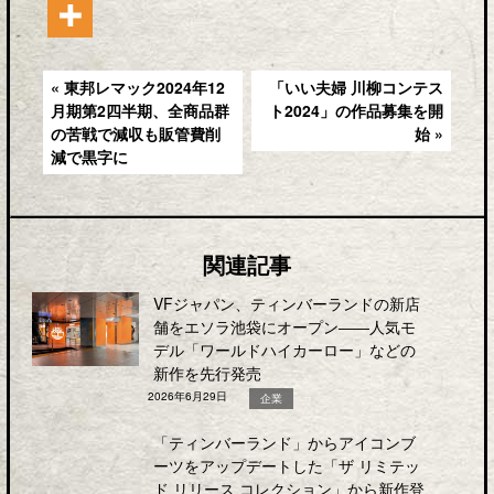
« 東邦レマック2024年12
「いい夫婦 川柳コンテス
月期第2四半期、全商品群
ト2024」の作品募集を開
の苦戦で減収も販管費削
始 »
減で黒字に
関連記事
VFジャパン、ティンバーランドの新店
舗をエソラ池袋にオープン――人気モ
デル「ワールドハイカーロー」などの
新作を先行発売
2026年6月29日
企業
「ティンバーランド」からアイコンブ
ーツをアップデートした「ザ リミテッ
ド リリース コレクション」から新作登