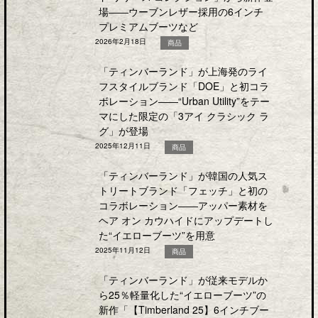
場――ウーブンレザー採用の6インチ
プレミアムブーツなど
2026年2月18日
商品
「ティンバーランド」が上海発のライ
フスタイルブランド「DOE」と初コラ
ボレーション――“Urban Utility”をテー
マにした限定の「3アイ クラシック ラ
グ」が登場
2025年12月11日
商品
「ティンバーランド」が韓国の人気ス
トリートブランド「フェッチ」と初の
コラボレーション――アッパー素材を
ヘア オン カウハイドにアップデートし
た“イエローブーツ”を用意
2025年11月12日
商品
「ティンバーランド」が従来モデルか
ら25％軽量化した“イエローブーツ”の
新作「【Timberland 25】6インチブー