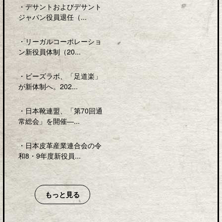
・
デサントおよびデサント
ジャパン役員退任（...
・
リーガルコーポレーショ
ン新役員体制（20...
・
ビーズラボ、「足道楽」
が新体制へ。202...
・
日本靴連盟、「第70回通
常総会」を開催―...
・
日本皮革産業連合会の令
和8・9年度新役員...
もっと見る