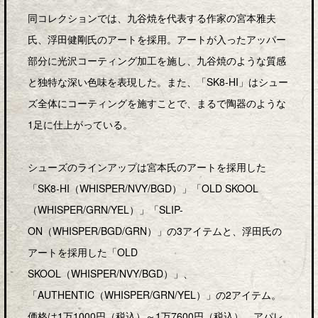
同コレクションでは、九谷焼を代表する作家の宮本雅夫
氏、浮田健剛氏のアートを採用。アートが入ったアッパー
部分に光沢コーティング加工を施し、九谷焼のような質感
と独特な深い色味を表現した。また、「SK8-HI」はシュー
ズ全体にコーティングを施すことで、まるで陶器のような
1足に仕上がっている。
シューズのラインアップは宮本氏のアートを採用した
「SK8-HI（WHISPER/NVY/BGD）」「OLD SKOOL
（WHISPER/GRN/YEL）」「SLIP-
ON（WHISPER/BGD/GRN）」の3アイテムと、浮田氏の
アートを採用した「OLD
SKOOL（WHISPER/NVY/BGD）」、
「AUTHENTIC（WHISPER/GRN/YEL）」の2アイテム。
価格は1万1000円（税込）～1万7600円（税込）。アパレ