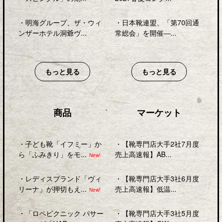
・
明海グループ、ザ・ウィ
・
日本靴連盟、「第70回通
ンザーホテル洞爺ヴ...
常総会」を開催―...
もっと見る
もっと見る
商品
マーケット
・
子ども靴「イフミー」か
・
【靴専門店大手2社7月度
ら「ふみきり」をモ...
売上高速報】AB...
New!
・
レディスブランド「ヴィ
・
【靴専門店大手3社6月度
リーナ」が押切もえ...
売上高速報】低温...
New!
・
「ロペピクニック パサー
・
【靴専門店大手3社5月度