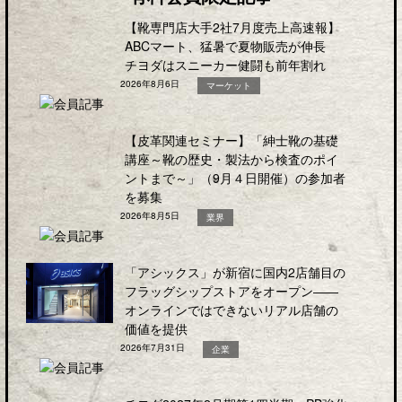
【靴専門店大手2社7月度売上高速報】
ABCマート、猛暑で夏物販売が伸長
チヨダはスニーカー健闘も前年割れ
2026年8月6日
マーケット
【皮革関連セミナー】「紳士靴の基礎
講座～靴の歴史・製法から検査のポイ
ントまで～」（9月４日開催）の参加者
を募集
2026年8月5日
業界
「アシックス」が新宿に国内2店舗目の
フラッグシップストアをオープン――
オンラインではできないリアル店舗の
価値を提供
2026年7月31日
企業