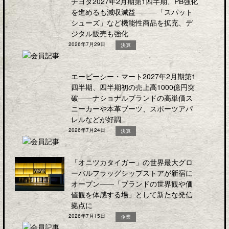
チヨダ2027年2月期第1四半期、PB強化
を進めるも減収減益―――「スパット
シューズ」など機能性商品を拡充、デ
ジタル販売も強化
2026年7月29日
決算
エービーシー・マート2027年2月期第1
四半期、四半期初の売上高1000億円突
破――ナショナルブランドの高単価ス
ニーカーや本革ブーツ、スポーツアパ
レルなどが好調
2026年7月24日
決算
「オニツカタイガー」の世界最大グロ
ーバルフラッグシップストアが新宿に
オープン――「ブランドの世界観や価
値観を体感する場」として新たな発信
拠点に
2026年7月15日
企業