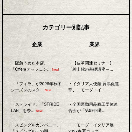
カテゴリー別記事
企業
業界
・
阪急うめだ本店、
・
【皮革関連セミナー】
「Öffen(オッフェン...
「紳士靴の基礎講座～...
New!
・
「フィラ」が2026年秋冬
・
イタリア大使館 貿易促進
シーズンのスタ...
部、「モーダ・イ...
New!
・
ストライド、「STRIDE
・
全国運動用品商工団体連
LAB」を奈...
合会が「第59回通...
New!
・
スピングルカンパニー、
・
「モーダ・イタリア展
「スピングル」の期...
2027春夏コレク...