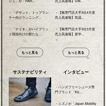
ジュ」が「HAR...
売上高速報】GW...
・
「デサント」トップラン
・
【靴専門店大手3社4月度
ナー向けランニング...
売上高速報】気温...
・
「ナイキ」がハイブリッ
・
【靴専門店大手3社3月度
ド競技向けの新たな...
売上高速報】新学...
もっと見る
もっと見る
サステナビリティ
インタビュー
・
ハンズフリーシューズ専
門ブランド「Kiz...
・
ミズノが「Japan Mobility