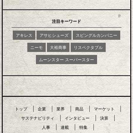
注目キーワード
アキレス
アサヒシューズ
スピングルカンパニー
ニーモ
大裕商事
リスペクタブル
ムーンスター スーパースター
トップ
企業
業界
商品
マーケット
サステナビリティ
インタビュー
決算
人事
連載
特集