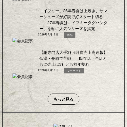
「イフミー」26年春夏は上履き、サマ
ーシューズが好調で好スタート切る
――27年春夏は「イフミータグハンタ
ー」を軸に人気シリーズを拡充
2026年7月13日
商品
【靴専門店大手3社6月度売上高速報】
低温・長雨で苦戦――既存店・全店と
もに売上は3社とも前年割れ
2026年7月10日
マーケット
もっと見る