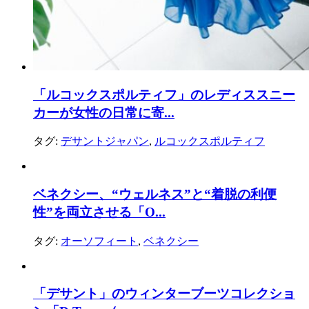
「ルコックスポルティフ」のレディススニー
カーが女性の日常に寄...
タグ:
デサントジャパン
,
ルコックスポルティフ
ベネクシー、“ウェルネス”と“着脱の利便
性”を両立させる「O...
タグ:
オーソフィート
,
ベネクシー
「デサント」のウィンターブーツコレクショ