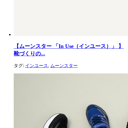
【ムーンスター 「In Use（インユース）」 】
靴づくりの...
タグ:
インユース
,
ムーンスター