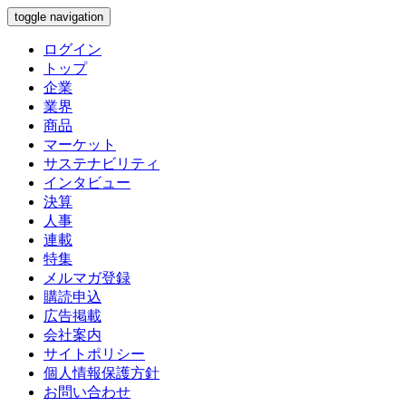
toggle navigation
ログイン
トップ
企業
業界
商品
マーケット
サステナビリティ
インタビュー
決算
人事
連載
特集
メルマガ登録
購読申込
広告掲載
会社案内
サイトポリシー
個人情報保護方針
お問い合わせ