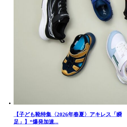
【子ども靴特集〈2026年春夏〉アキレス「瞬
足」】“爆発加速...