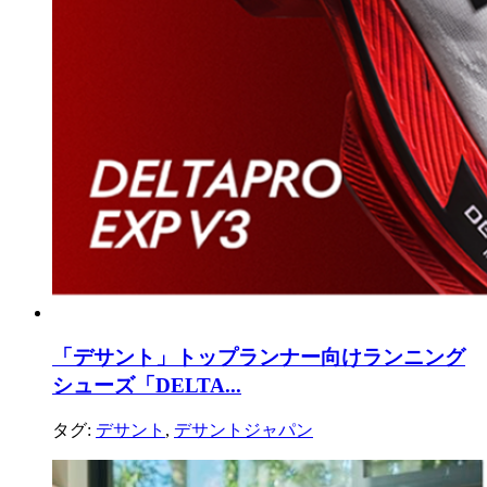
「デサント」トップランナー向けランニング
シューズ「DELTA...
タグ:
デサント
,
デサントジャパン