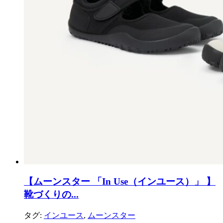
【ムーンスター 「In Use（インユース）」 】
靴づくりの...
タグ:
インユース
,
ムーンスター