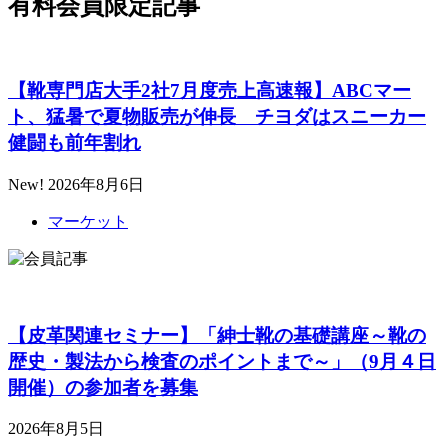
有料会員限定記事
【靴専門店大手2社7月度売上高速報】ABCマー
ト、猛暑で夏物販売が伸長 チヨダはスニーカー
健闘も前年割れ
New!
2026年8月6日
マーケット
【皮革関連セミナー】「紳士靴の基礎講座～靴の
歴史・製法から検査のポイントまで～」（9月４日
開催）の参加者を募集
2026年8月5日