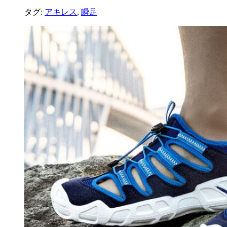
タグ:
アキレス
,
瞬足