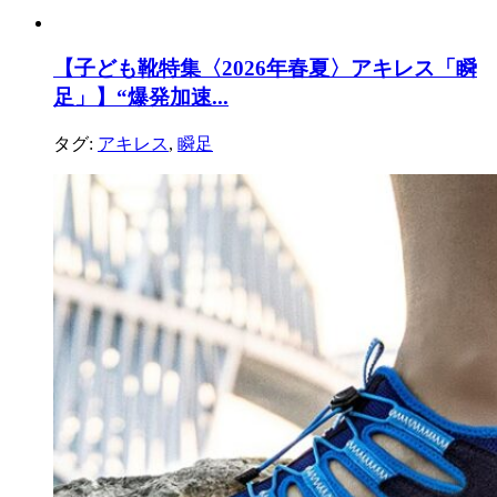
【子ども靴特集〈2026年春夏〉アキレス「瞬
足」】“爆発加速...
タグ:
アキレス
,
瞬足