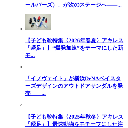
ールバーズ）」が次のステージへ――...
【子ども靴特集〈2026年春夏〉アキレス
「瞬足」】“爆発加速”をテーマにした新
モ...
「イノヴェイト」が横浜DeNAベイスタ
ーズデザインのアウトドアサンダルを発
売――...
【子ども靴特集〈2025年秋冬〉アキレス
「瞬足」】最速動物をモチーフにした注