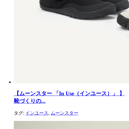
【ムーンスター 「In Use（インユース）」 】
靴づくりの...
タグ:
インユース
,
ムーンスター