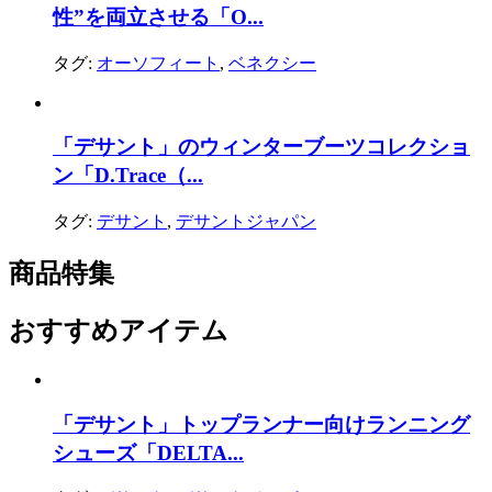
性”を両立させる「O...
タグ:
オーソフィート
,
ベネクシー
「デサント」のウィンターブーツコレクショ
ン「D.Trace（...
タグ:
デサント
,
デサントジャパン
商品特集
おすすめアイテム
「デサント」トップランナー向けランニング
シューズ「DELTA...