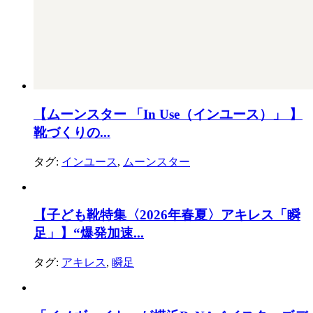
【ムーンスター 「In Use（インユース）」 】
靴づくりの...
タグ:
インユース
,
ムーンスター
【子ども靴特集〈2026年春夏〉アキレス「瞬
足」】“爆発加速...
タグ:
アキレス
,
瞬足