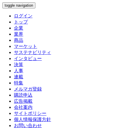
toggle navigation
ログイン
トップ
企業
業界
商品
マーケット
サステナビリティ
インタビュー
決算
人事
連載
特集
メルマガ登録
購読申込
広告掲載
会社案内
サイトポリシー
個人情報保護方針
お問い合わせ