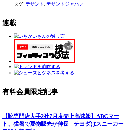
タグ:
デサント
,
デサントジャパン
連載
有料会員限定記事
【靴専門店大手2社7月度売上高速報】ABCマー
ト、猛暑で夏物販売が伸長 チヨダはスニーカー