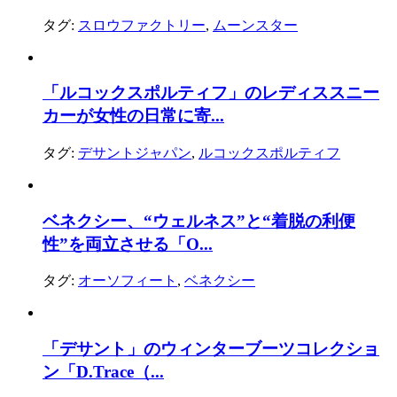
タグ:
スロウファクトリー
,
ムーンスター
「ルコックスポルティフ」のレディススニー
カーが女性の日常に寄...
タグ:
デサントジャパン
,
ルコックスポルティフ
ベネクシー、“ウェルネス”と“着脱の利便
性”を両立させる「O...
タグ:
オーソフィート
,
ベネクシー
「デサント」のウィンターブーツコレクショ
ン「D.Trace（...