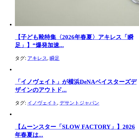
【子ども靴特集〈2026年春夏〉アキレス「瞬
足」】“爆発加速...
タグ:
アキレス
,
瞬足
「イノヴェイト」が横浜DeNAベイスターズデ
ザインのアウトド...
タグ:
イノヴェイト
,
デサントジャパン
【ムーンスター「SLOW FACTORY」】2026
年春夏は...