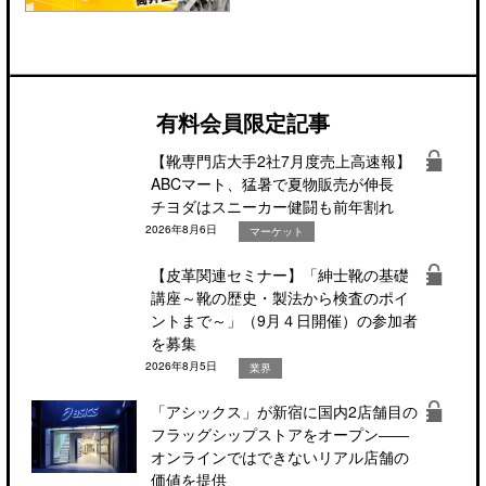
有料会員限定記事
【靴専門店大手2社7月度売上高速報】
ABCマート、猛暑で夏物販売が伸長
チヨダはスニーカー健闘も前年割れ
2026年8月6日
マーケット
【皮革関連セミナー】「紳士靴の基礎
講座～靴の歴史・製法から検査のポイ
ントまで～」（9月４日開催）の参加者
を募集
2026年8月5日
業界
「アシックス」が新宿に国内2店舗目の
フラッグシップストアをオープン――
オンラインではできないリアル店舗の
価値を提供