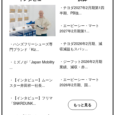
・
チヨダ2027年2月期第1四
半期、PB強...
・
エービーシー・マート
2027年2月期第1...
・
チヨダ2026年2月期、減
・
ハンズフリーシューズ専
収減益もスパッ...
門ブランド「Kiz...
・
ジーフット2026年2月期
・
ミズノが「Japan Mobility
業績、減収・赤...
...
・
エービーシー・マート
・
【インタビュー】ムーン
2026年2月期、国...
スター井田祥一社長...
・
【インタビュー】フリマ
「SNKRDUNK...
もっと見る