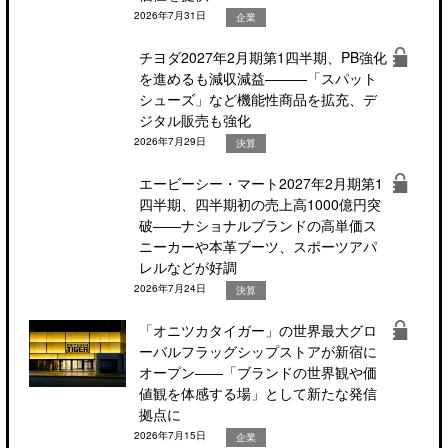
2026年7月31日
企業
チヨダ2027年2月期第1四半期、PB強化
を進めるも減収減益―――「スパット
シューズ」など機能性商品を拡充、デ
ジタル販売も強化
2026年7月29日
決算
エービーシー・マート2027年2月期第1
四半期、四半期初の売上高1000億円突
破――ナショナルブランドの高単価ス
ニーカーや本革ブーツ、スポーツアパ
レルなどが好調
2026年7月24日
決算
「オニツカタイガー」の世界最大グロ
ーバルフラッグシップストアが新宿に
オープン――「ブランドの世界観や価
値観を体感する場」として新たな発信
拠点に
2026年7月15日
企業