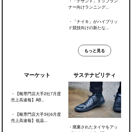
・
「デサント」トップラン
ナー向けランニング...
・
「ナイキ」がハイブリッ
ド競技向けの新たな...
もっと見る
マーケット
サステナビリティ
・
【靴専門店大手2社7月度
売上高速報】AB...
・
【靴専門店大手3社6月度
売上高速報】低温...
・
廃棄されたタイヤをアッ