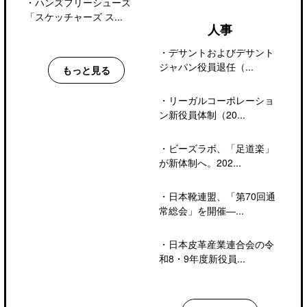
・
ハンズフリーシューズ
「スケッチャーズ ス...
人事
・
デサントおよびデサント
ジャパン役員退任（...
もっと見る
・
リーガルコーポレーショ
ン新役員体制（20...
・
ビーズラボ、「足道楽」
が新体制へ。202...
・
日本靴連盟、「第70回通
常総会」を開催―...
・
日本皮革産業連合会の令
和8・9年度新役員...