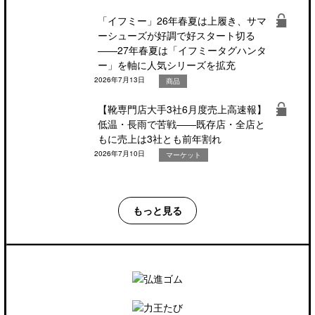
「イフミー」26年春夏は上履き、サマ
ーシューズが好調で好スタート切る
――27年春夏は「イフミータグハンタ
ー」を軸に人気シリーズを拡充
2026年7月13日
商品
【靴専門店大手3社6月度売上高速報】
低温・長雨で苦戦――既存店・全店と
もに売上は3社とも前年割れ
2026年7月10日
マーケット
もっと見る