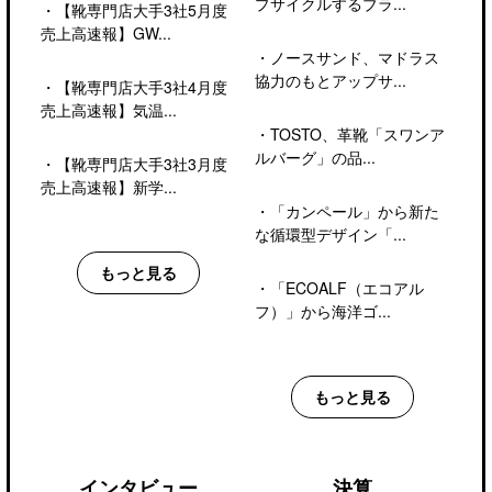
プサイクルするブラ...
・
【靴専門店大手3社5月度
売上高速報】GW...
・
ノースサンド、マドラス
協力のもとアップサ...
・
【靴専門店大手3社4月度
売上高速報】気温...
・
TOSTO、革靴「スワンア
ルバーグ」の品...
・
【靴専門店大手3社3月度
売上高速報】新学...
・
「カンペール」から新た
な循環型デザイン「...
もっと見る
・
「ECOALF（エコアル
フ）」から海洋ゴ...
もっと見る
インタビュー
決算