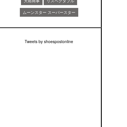
大裕商事
リスペクタブル
ムーンスター スーパースター
Tweets by shoespostonline