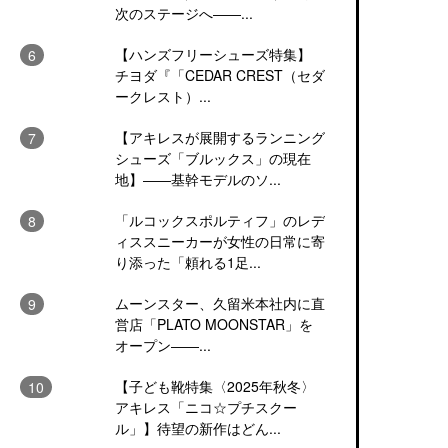
次のステージへ――...
【ハンズフリーシューズ特集】
チヨダ『「CEDAR CREST（セダ
ークレスト）...
【アキレスが展開するランニング
シューズ「ブルックス」の現在
地】――基幹モデルのソ...
「ルコックスポルティフ」のレデ
ィススニーカーが女性の日常に寄
り添った「頼れる1足...
ムーンスター、久留米本社内に直
営店「PLATO MOONSTAR」を
オープン――...
【子ども靴特集〈2025年秋冬〉
アキレス「ニコ☆プチスクー
ル」】待望の新作はどん...