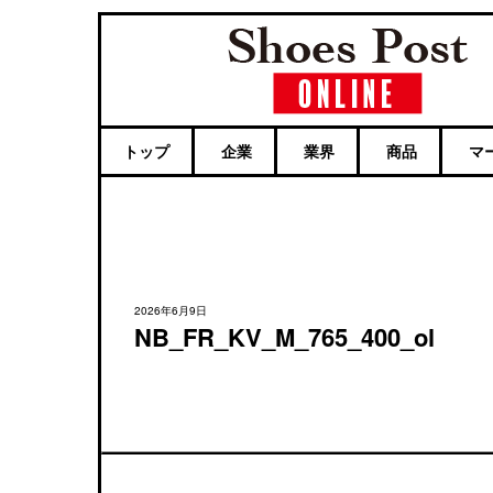
トップ
企業
業界
商品
マ
2026年6月9日
NB_FR_KV_M_765_400_ol