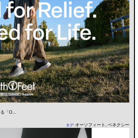
「O...
オーソフィート
,
ベネクシー
タグ: