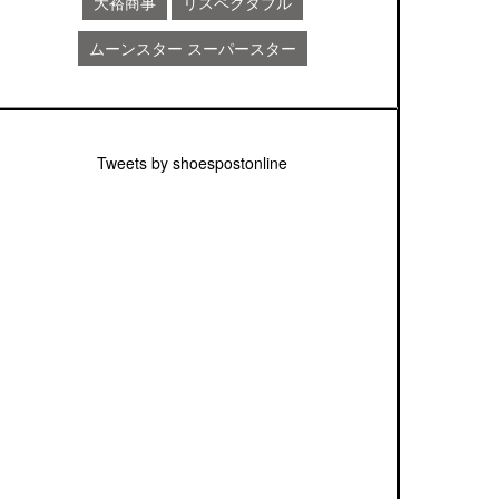
大裕商事
リスペクタブル
ムーンスター スーパースター
Tweets by shoespostonline