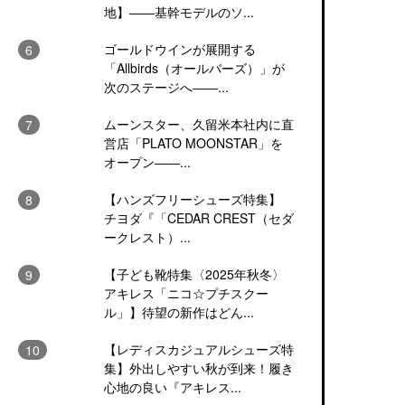
地】――基幹モデルのソ...
ゴールドウインが展開する
「Allbirds（オールバーズ）」が
次のステージへ――...
ムーンスター、久留米本社内に直
営店「PLATO MOONSTAR」を
オープン――...
【ハンズフリーシューズ特集】
チヨダ『「CEDAR CREST（セダ
ークレスト）...
【子ども靴特集〈2025年秋冬〉
アキレス「ニコ☆プチスクー
ル」】待望の新作はどん...
【レディスカジュアルシューズ特
集】外出しやすい秋が到来！履き
心地の良い『アキレス...