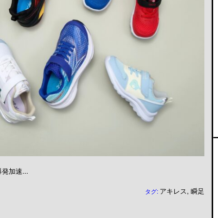
加速...
アキレス
,
瞬足
タグ: