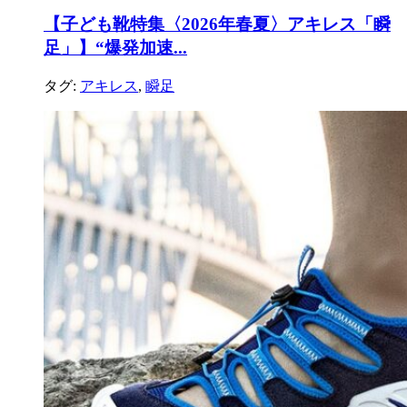
【子ども靴特集〈2026年春夏〉アキレス「瞬
足」】“爆発加速...
タグ:
アキレス
,
瞬足