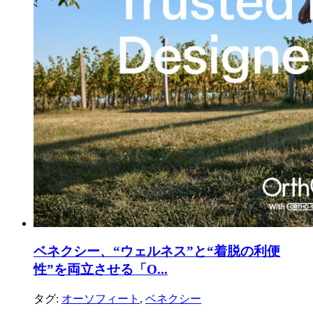
ベネクシー、“ウェルネス”と“着脱の利便
性”を両立させる「O...
タグ:
オーソフィート
,
ベネクシー