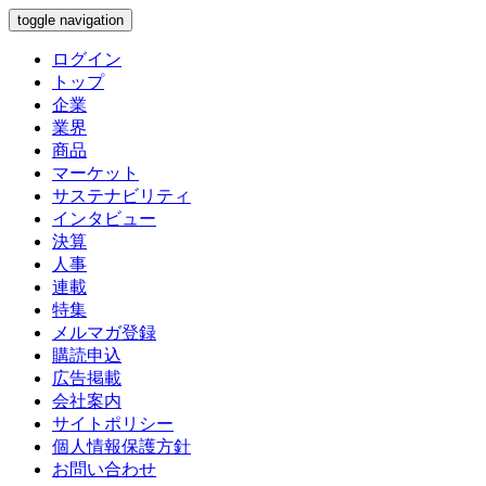
toggle navigation
ログイン
トップ
企業
業界
商品
マーケット
サステナビリティ
インタビュー
決算
人事
連載
特集
メルマガ登録
購読申込
広告掲載
会社案内
サイトポリシー
個人情報保護方針
お問い合わせ