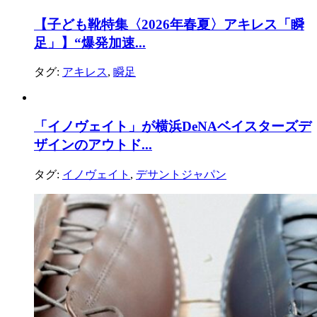
【子ども靴特集〈2026年春夏〉アキレス「瞬
足」】“爆発加速...
タグ:
アキレス
,
瞬足
「イノヴェイト」が横浜DeNAベイスターズデ
ザインのアウトド...
タグ:
イノヴェイト
,
デサントジャパン