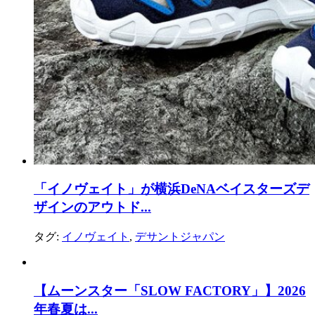
「イノヴェイト」が横浜DeNAベイスターズデ
ザインのアウトド...
タグ:
イノヴェイト
,
デサントジャパン
【ムーンスター「SLOW FACTORY」】2026
年春夏は...