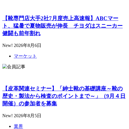
【靴専門店大手2社7月度売上高速報】ABCマー
ト、猛暑で夏物販売が伸長 チヨダはスニーカー
健闘も前年割れ
New!
2026年8月6日
マーケット
【皮革関連セミナー】「紳士靴の基礎講座～靴の
歴史・製法から検査のポイントまで～」（9月４日
開催）の参加者を募集
New!
2026年8月5日
業界