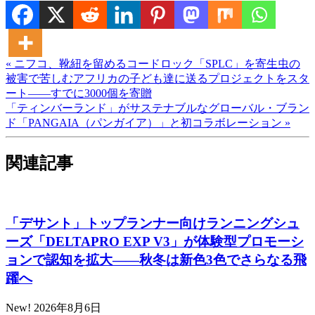
« ニフコ、靴紐を留めるコードロック「SPLC」を寄生虫の
被害で苦しむアフリカの子ども達に送るプロジェクトをスタ
ート――すでに3000個を寄贈
「ティンバーランド」がサステナブルなグローバル・ブラン
ド「PANGAIA（パンガイア）」と初コラボレーション »
関連記事
「デサント」トップランナー向けランニングシュ
ーズ「DELTAPRO EXP V3」が体験型プロモーシ
ョンで認知を拡大――秋冬は新色3色でさらなる飛
躍へ
New!
2026年8月6日