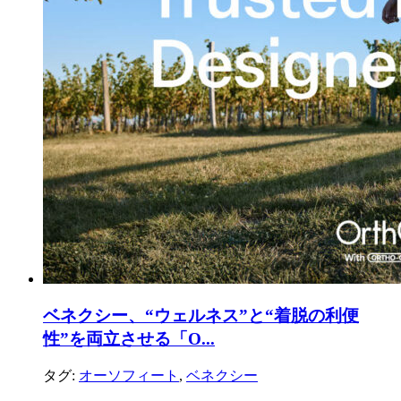
ベネクシー、“ウェルネス”と“着脱の利便
性”を両立させる「O...
タグ:
オーソフィート
,
ベネクシー