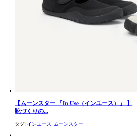
【ムーンスター 「In Use（インユース）」 】
靴づくりの...
タグ:
インユース
,
ムーンスター