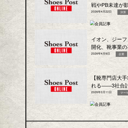
戦やPB未達が
2026年4月22日
決算
イオン、ジーフ
開化、靴事業の
2026年4月9日
企業
【靴専門店大手
れる――3社合
2026年3月11日
マー