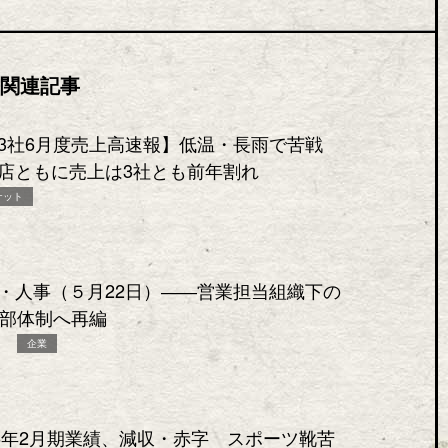
関連記事
3社6月度売上高速報】低温・長雨で苦戦
店ともに売上は3社とも前年割れ
ケット
・人事（５月22日）――営業担当組織下の
業部体制へ再編
企業
26年2月期業績、減収・赤字 スポーツ靴苦