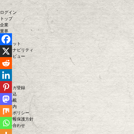
ログイン
トップ
企業
業界
商品
マーケット
サステナビリティ
インタビュー
決算
人事
連載
特集
メルマガ登録
購読申込
広告掲載
会社案内
サイトポリシー
個人情報保護方針
お問い合わせ