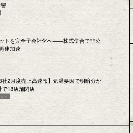
影響
ットを完全子会社化へ――株式併合で非公
再建加速
3社2月度売上高速報】気温要因で明暗分か
計で18店舗閉店
ケット