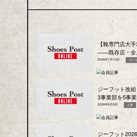
【靴専門店大手
――既存店・全
2026年7月10日
マー
ジーフット改組
3事業部を5事
2026年6月5日
人事
ジーフット20