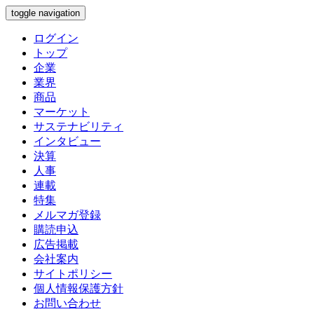
toggle navigation
ログイン
トップ
企業
業界
商品
マーケット
サステナビリティ
インタビュー
決算
人事
連載
特集
メルマガ登録
購読申込
広告掲載
会社案内
サイトポリシー
個人情報保護方針
お問い合わせ