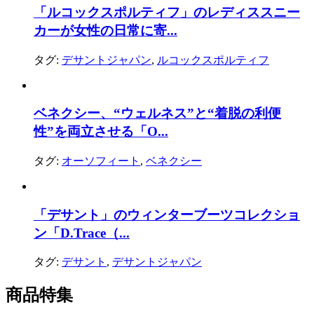
「ルコックスポルティフ」のレディススニー
カーが女性の日常に寄...
タグ:
デサントジャパン
,
ルコックスポルティフ
ベネクシー、“ウェルネス”と“着脱の利便
性”を両立させる「O...
タグ:
オーソフィート
,
ベネクシー
「デサント」のウィンターブーツコレクショ
ン「D.Trace（...
タグ:
デサント
,
デサントジャパン
商品特集