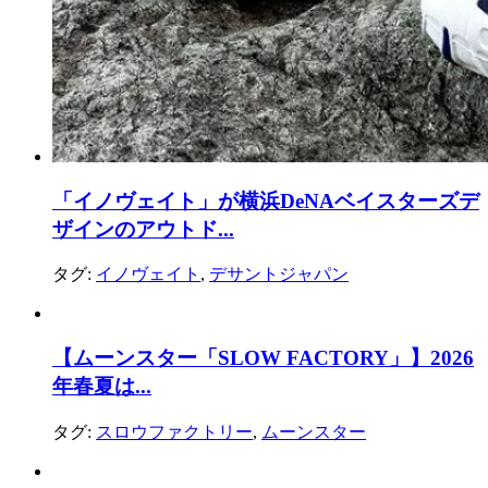
「イノヴェイト」が横浜DeNAベイスターズデ
ザインのアウトド...
タグ:
イノヴェイト
,
デサントジャパン
【ムーンスター「SLOW FACTORY」】2026
年春夏は...
タグ:
スロウファクトリー
,
ムーンスター