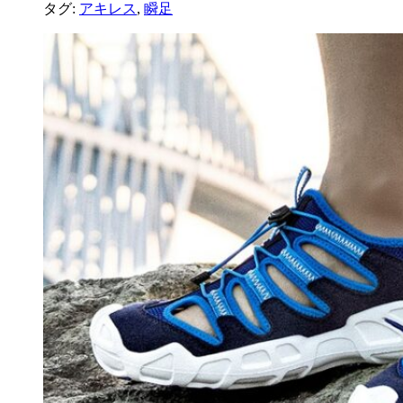
タグ:
アキレス
,
瞬足