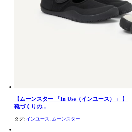
【ムーンスター 「In Use（インユース）」 】
靴づくりの...
タグ:
インユース
,
ムーンスター