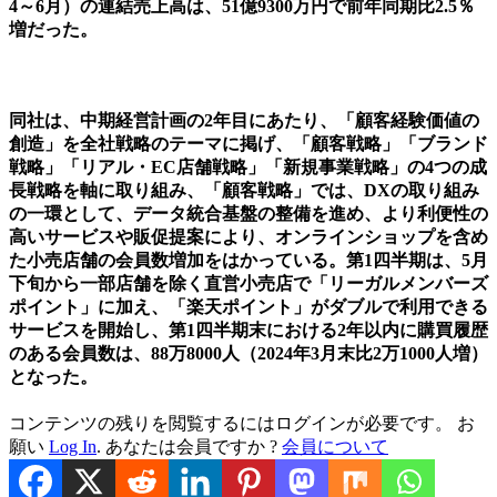
4～6月）の連結売上高は、51億9300万円で前年同期比2.5％
増だった。
同社は、中期経営計画の2年目にあたり、「顧客経験価値の
創造」を全社戦略のテーマに掲げ、「顧客戦略」「ブランド
戦略」「リアル・EC店舗戦略」「新規事業戦略」の4つの成
長戦略を軸に取り組み、「顧客戦略」では、DXの取り組み
の一環として、データ統合基盤の整備を進め、より利便性の
高いサービスや販促提案により、オンラインショップを含め
た小売店舗の会員数増加をはかっている。第1四半期は、5月
下旬から一部店舗を除く直営小売店で「リーガルメンバーズ
ポイント」に加え、「楽天ポイント」がダブルで利用できる
サービスを開始し、第1四半期末における2年以内に購買履歴
のある会員数は、88万8000人（2024年3月末比2万1000人増）
となった。
コンテンツの残りを閲覧するにはログインが必要です。 お
願い
Log In
. あなたは会員ですか ?
会員について