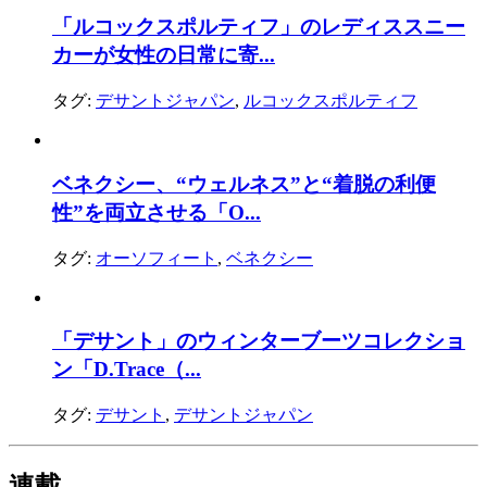
「ルコックスポルティフ」のレディススニー
カーが女性の日常に寄...
タグ:
デサントジャパン
,
ルコックスポルティフ
ベネクシー、“ウェルネス”と“着脱の利便
性”を両立させる「O...
タグ:
オーソフィート
,
ベネクシー
「デサント」のウィンターブーツコレクショ
ン「D.Trace（...
タグ:
デサント
,
デサントジャパン
連載