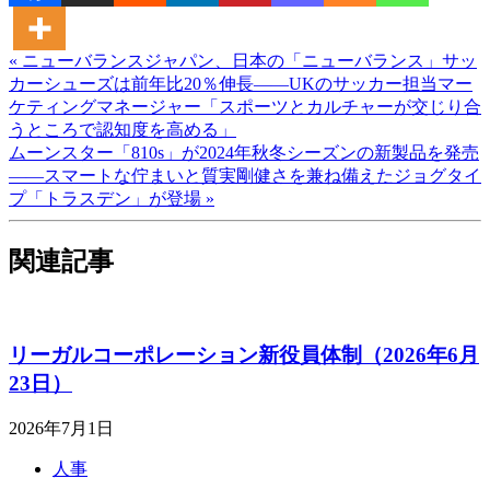
« ニューバランスジャパン、日本の「ニューバランス」サッ
カーシューズは前年比20％伸長――UKのサッカー担当マー
ケティングマネージャー「スポーツとカルチャーが交じり合
うところで認知度を高める」
ムーンスター「810s」が2024年秋冬シーズンの新製品を発売
――スマートな佇まいと質実剛健さを兼ね備えたジョグタイ
プ「トラスデン」が登場 »
関連記事
リーガルコーポレーション新役員体制（2026年6月
23日）
2026年7月1日
人事