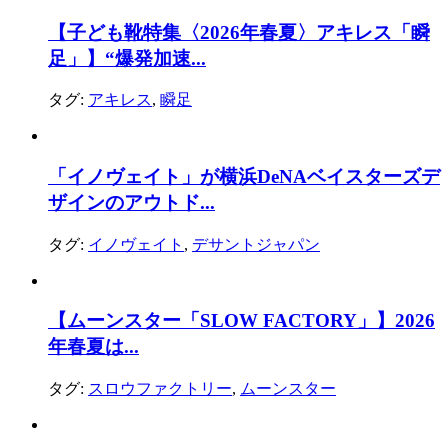
【子ども靴特集〈2026年春夏〉アキレス「瞬
足」】“爆発加速...
タグ:
アキレス
,
瞬足
「イノヴェイト」が横浜DeNAベイスターズデ
ザインのアウトド...
タグ:
イノヴェイト
,
デサントジャパン
【ムーンスター「SLOW FACTORY」】2026
年春夏は...
タグ:
スロウファクトリー
,
ムーンスター