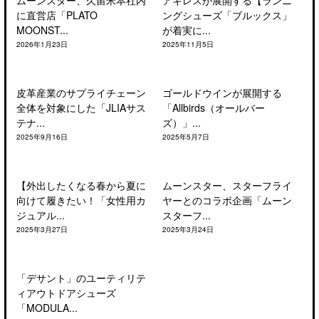
ムーンスター、久留米本社内
アキレスが展開する【ランニ
に直営店「PLATO
ングシューズ「ブルックス」
MOONST...
が着実に...
2026年1月23日
2025年11月5日
皮革産業のサプライチェーン
ゴールドウインが展開する
全体を対象にした「JLIAサス
「Allbirds（オールバー
テナ...
ズ）」...
2025年9月16日
2025年5月7日
【外出したくなる春から夏に
ムーンスター、スターフライ
向けて履きたい！「女性用カ
ヤーとのコラボ企画「ムーン
ジュアル...
スターフ...
2025年3月27日
2025年3月24日
「デサント」のユーティリテ
ィアウトドアシューズ
「MODULA...