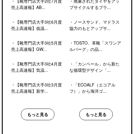
・
【靴専門店大手2社7月度
・
廃棄されたタイヤをアッ
売上高速報】AB...
プサイクルするブラ...
・
【靴専門店大手3社6月度
・
ノースサンド、マドラス
売上高速報】低温...
協力のもとアップサ...
・
【靴専門店大手3社5月度
・
TOSTO、革靴「スワンア
売上高速報】GW...
ルバーグ」の品...
・
【靴専門店大手3社4月度
・
「カンペール」から新た
売上高速報】気温...
な循環型デザイン「...
・
【靴専門店大手3社3月度
・
「ECOALF（エコアル
売上高速報】新学...
フ）」から海洋ゴ...
もっと見る
もっと見る