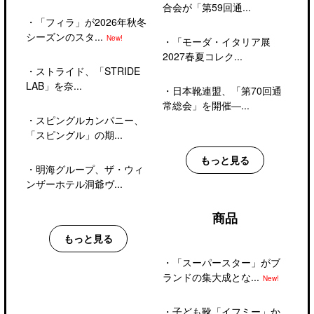
合会が「第59回通...
・
「フィラ」が2026年秋冬
シーズンのスタ...
New!
・
「モーダ・イタリア展
2027春夏コレク...
・
ストライド、「STRIDE
LAB」を奈...
・
日本靴連盟、「第70回通
常総会」を開催―...
・
スピングルカンパニー、
「スピングル」の期...
もっと見る
・
明海グループ、ザ・ウィ
ンザーホテル洞爺ヴ...
商品
もっと見る
・
「スーパースター」がブ
ランドの集大成とな...
New!
・
子ども靴「イフミー」か