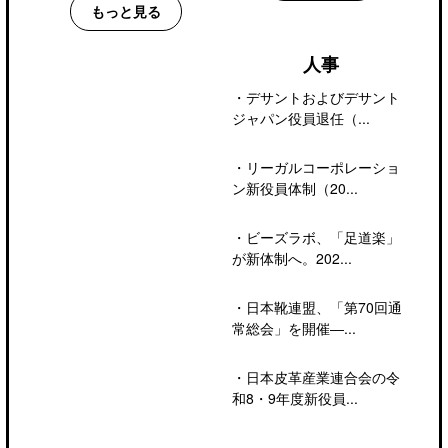
もっと見る
人事
・
デサントおよびデサント
ジャパン役員退任（...
・
リーガルコーポレーショ
ン新役員体制（20...
・
ビーズラボ、「足道楽」
が新体制へ。202...
・
日本靴連盟、「第70回通
常総会」を開催―...
・
日本皮革産業連合会の令
和8・9年度新役員...