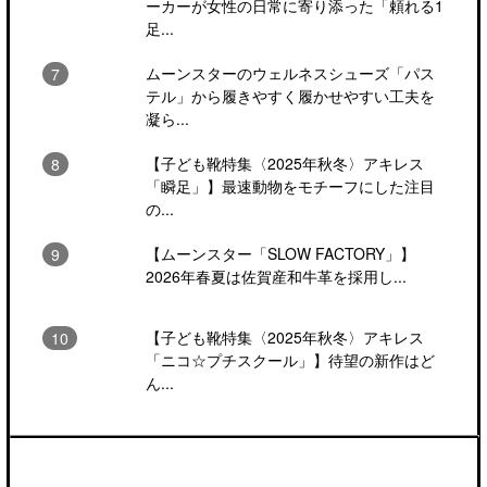
ーカーが女性の日常に寄り添った「頼れる1
足...
ムーンスターのウェルネスシューズ「パス
テル」から履きやすく履かせやすい工夫を
凝ら...
【子ども靴特集〈2025年秋冬〉アキレス
「瞬足」】最速動物をモチーフにした注目
の...
【ムーンスター「SLOW FACTORY」】
2026年春夏は佐賀産和牛革を採用し...
【子ども靴特集〈2025年秋冬〉アキレス
「ニコ☆プチスクール」】待望の新作はど
ん...