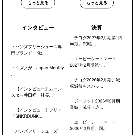
もっと見る
もっと見る
インタビュー
決算
・
チヨダ2027年2月期第1四
半期、PB強...
・
ハンズフリーシューズ専
門ブランド「Kiz...
・
エービーシー・マート
2027年2月期第1...
・
ミズノが「Japan Mobility
...
・
チヨダ2026年2月期、減
収減益もスパッ...
・
【インタビュー】ムーン
スター井田祥一社長...
・
ジーフット2026年2月期
業績、減収・赤...
・
【インタビュー】フリマ
「SNKRDUNK...
・
エービーシー・マート
2026年2月期、国...
・
ハンズフリーシューズ