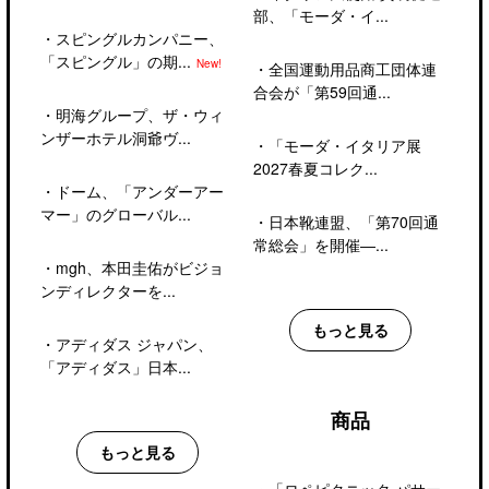
部、「モーダ・イ...
・
スピングルカンパニー、
「スピングル」の期...
New!
・
全国運動用品商工団体連
合会が「第59回通...
・
明海グループ、ザ・ウィ
ンザーホテル洞爺ヴ...
・
「モーダ・イタリア展
2027春夏コレク...
・
ドーム、「アンダーアー
マー」のグローバル...
・
日本靴連盟、「第70回通
常総会」を開催―...
・
mgh、本田圭佑がビジョ
ンディレクターを...
もっと見る
・
アディダス ジャパン、
「アディダス」日本...
商品
もっと見る
・
「ロペピクニック パサー