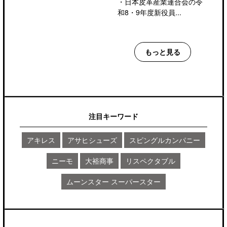
・
日本皮革産業連合会の令
和8・9年度新役員...
もっと見る
注目キーワード
アキレス
アサヒシューズ
スピングルカンパニー
ニーモ
大裕商事
リスペクタブル
ムーンスター スーパースター