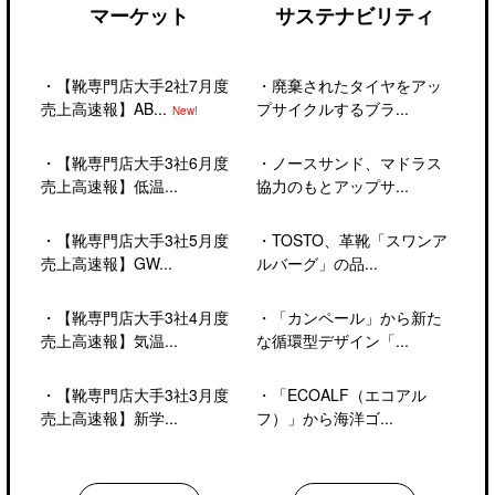
マーケット
サステナビリティ
・
【靴専門店大手2社7月度
・
廃棄されたタイヤをアッ
売上高速報】AB...
プサイクルするブラ...
New!
・
【靴専門店大手3社6月度
・
ノースサンド、マドラス
売上高速報】低温...
協力のもとアップサ...
・
【靴専門店大手3社5月度
・
TOSTO、革靴「スワンア
売上高速報】GW...
ルバーグ」の品...
・
【靴専門店大手3社4月度
・
「カンペール」から新た
売上高速報】気温...
な循環型デザイン「...
・
【靴専門店大手3社3月度
・
「ECOALF（エコアル
売上高速報】新学...
フ）」から海洋ゴ...